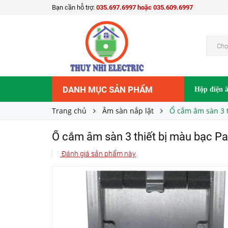
Bạn cần hỗ trợ:
035.697.6997 hoặc 035.609.6997
Ổ cắm âm sàn 3 thiết bị màu bạc Panasonic 
1.140.000₫
Giá bán:
Chọ
DANH MỤC SẢN PHẨM
Hộp điện 
Trang chủ
Âm sàn nắp lật
Ổ cắm âm sàn 3 
Ổ cắm âm sàn 3 thiết bị màu bạc 
Đánh giá sản phẩm này