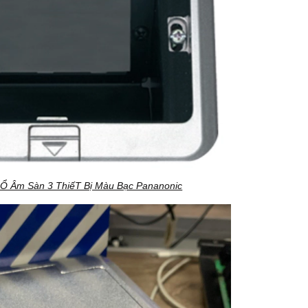
 Ổ Âm Sàn 3 ThiếT Bị Màu Bạc Pananonic