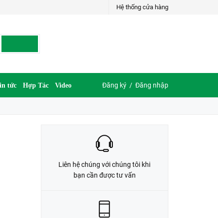
Hệ thống cửa hàng
LIÊN HỆ ĐẶT HÀNG
035.697.6997 hoặc 035.609.6997
Đăng ký
/
Đăng nhập
in tức
Hợp Tác
Video
Liên hệ chúng với chúng tôi khi
bạn cần được tư vấn