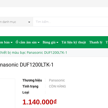
DUF1200LTK-1
n danh mục
âm bàn
Ổ cắm âm sàn
Bảng giá
Tài liệu kỹ thuật
Thanh lý
T
thiết bị màu bạc Panasonic DUF1200LTK-1
Panasonic DUF1200LTK-1
Thương hiệu
Panasonic
Tình trạng
CÒN HÀNG
Loại
1.140.000₫