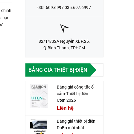
035.609.6997 035.697.6997
 chính
u bạc
hả
82/14/32A Nguyễn Xí, P.26,
Q.Bình Thạnh, TPHCM
BẢNG GIÁ THIẾT BỊ ĐIỆN
Bảng giá công tắc ổ
cắm-Thiết bị điện
Uten 2026
Liên hệ
Bảng giá thiết bị điện
DoBo mới nhất