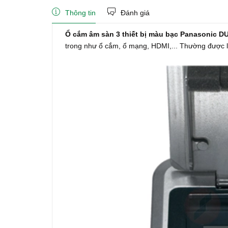
Thông tin
Đánh giá
Ổ cắm âm sàn 3 thiết bị màu bạc Panasonic 
trong như ổ cắm, ổ mạng, HDMI,... Thường được lắ