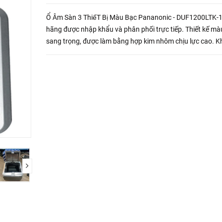
Ổ Âm Sàn 3 ThiếT Bị Màu Bạc Pananonic - DUF1200LTK-1
hãng được nhập khẩu và phân phối trực tiếp. Thiết kế mà
sang trọng, được làm bằng hợp kim nhôm chịu lực cao. K
năng chống nước và chống bụi đạt chuẩn IP44.
next