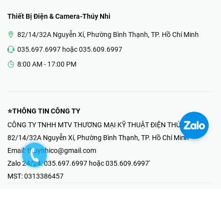
Thiết Bị Điện & Camera-Thúy Nhi
82/14/32A Nguyễn Xí, Phường Bình Thạnh, TP. Hồ Chí Minh
035.697.6997 hoặc 035.609.6997
8:00 AM - 17:00 PM
⭐THÔNG TIN CÔNG TY
CÔNG TY TNHH MTV THƯƠNG MẠI KỸ THUẬT ĐIỆN THÚY NHI
82/14/32A Nguyễn Xí, Phường Bình Thạnh, TP. Hồ Chí Minh
Email:
thuynhico@gmail.com
Zalo 24/24:
035.697.6997 hoặc 035.609.6997'
MST:
0313386457
⭐HOTLINE PHẢN ÁNH KHIẾU NẠI
Mr Hải : 097.867.6997