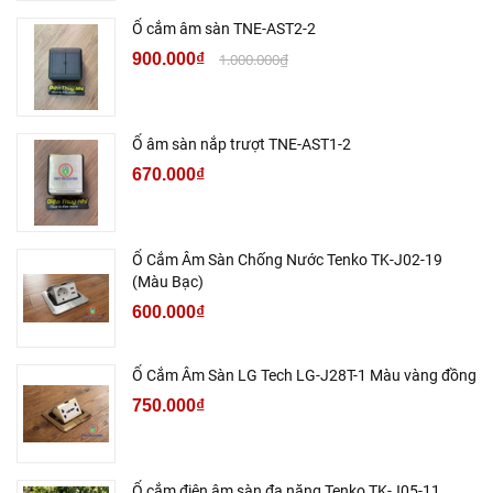
Ổ cắm âm sàn TNE-AST2-2
900.000₫
1.000.000₫
Ổ âm sàn nắp trượt TNE-AST1-2
670.000₫
Ổ Cắm Âm Sàn Chống Nước Tenko TK-J02-19
(Màu Bạc)
600.000₫
Ổ Cắm Âm Sàn LG Tech LG-J28T-1 Màu vàng đồng
750.000₫
Ổ cắm điện âm sàn đa năng Tenko TK-J05-11