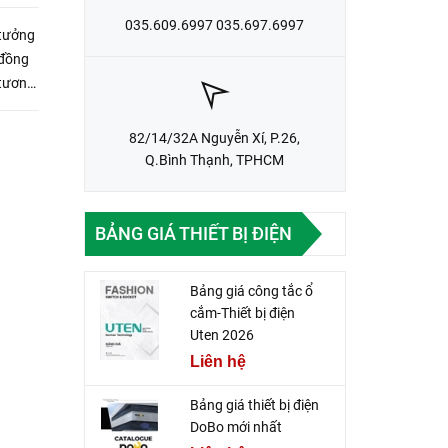
035.609.6997 035.697.6997
 tưởng
 đồng
 tương
82/14/32A Nguyễn Xí, P.26,
Q.Bình Thạnh, TPHCM
BẢNG GIÁ THIẾT BỊ ĐIỆN
Bảng giá công tắc ổ
cắm-Thiết bị điện
Uten 2026
Liên hệ
Bảng giá thiết bị điện
DoBo mới nhất