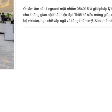
Ổ cắm âm sàn Legrand mặt nhôm 054015 là giải pháp lý
cho không gian nội thất hiện đại. Thiết kế siêu mỏng giúp
bộ với sàn, hạn chế vấp ngã và tăng thẩm mỹ. Sản phẩm
thích linh hoạt với các loại công tắc, ổ cắm phổ biến.