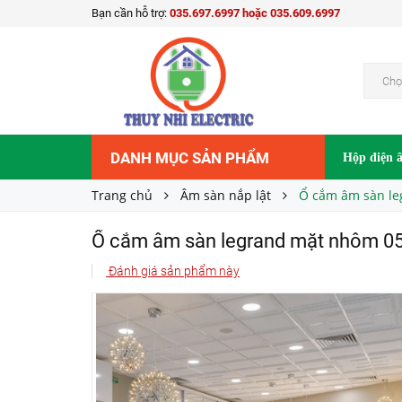
Bạn cần hỗ trợ:
035.697.6997 hoặc 035.609.6997
Ổ cắm âm sàn legrand mặt nhôm 054015
Liên hệ
Giá bán:
Chọ
DANH MỤC SẢN PHẨM
Hộp điện 
Trang chủ
Âm sàn nắp lật
Ổ cắm âm sàn l
Ổ cắm âm sàn legrand mặt nhôm 0
Đánh giá sản phẩm này