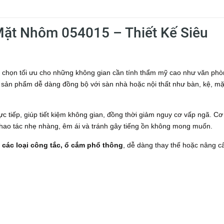
ặt Nhôm 054015 – Thiết Kế Siêu
a chọn tối ưu cho những không gian cần tính thẩm mỹ cao như văn phò
, sản phẩm dễ dàng đồng bộ với sàn nhà hoặc nội thất như bàn, kệ, mặ
ực tiếp, giúp tiết kiệm không gian, đồng thời giảm nguy cơ vấp ngã. Cơ
hao tác nhẹ nhàng, êm ái và tránh gây tiếng ồn không mong muốn.
 các loại công tắc, ổ cắm phổ thông
, dễ dàng thay thế hoặc nâng c