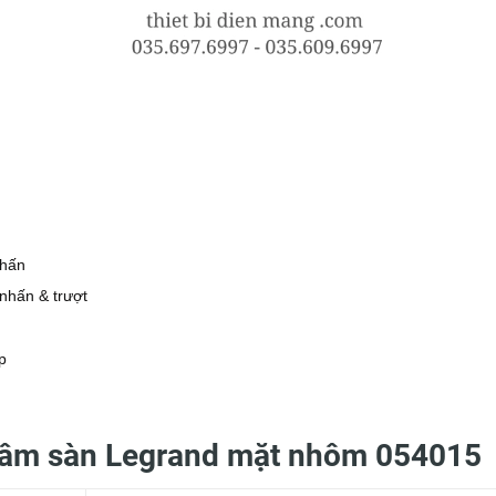
chấn
nhấn & trượt
p
m âm sàn Legrand mặt nhôm 054015