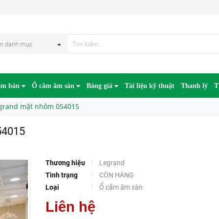
HẾT HÀN
n danh mục
âm bàn
Ổ cắm âm sàn
Bảng giá
Tài liệu kỹ thuật
Thanh lý
T
egrand mặt nhôm 054015
54015
Thương hiệu
Legrand
Tình trạng
CÒN HÀNG
Loại
Ổ cắm âm sàn
Liên hệ