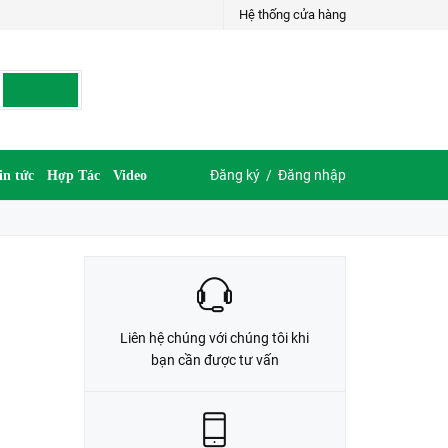
Hệ thống cửa hàng
LIÊN HỆ ĐẶT HÀNG
G
035.697.6997 hoặc 035.609.6997
Đăng ký
/
Đăng nhập
in tức
Hợp Tác
Video
Liên hệ chúng với chúng tôi khi
bạn cần được tư vấn