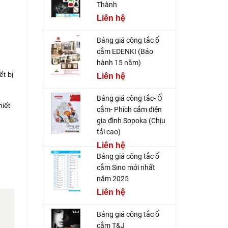
Thành
Liên hệ
Bảng giá công tắc ổ
cắm EDENKI (Bảo
hành 15 năm)
t bị
Liên hệ
Bảng giá công tắc- Ổ
hiết
cắm- Phích cắm điện
gia đình Sopoka (Chịu
tải cao)
Liên hệ
Bảng giá công tắc ổ
cắm Sino mới nhất
năm 2025
Liên hệ
Bảng giá công tắc ổ
cắm T&J