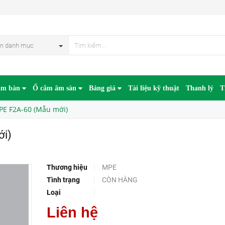
HẾT HÀN
n danh mục
âm bàn
Ổ cắm âm sàn
Bảng giá
Tài liệu kỹ thuật
Thanh lý
T
E F2A-60 (Mẫu mới)
ới)
Thương hiệu
MPE
Tình trạng
CÒN HÀNG
Loại
Liên hệ