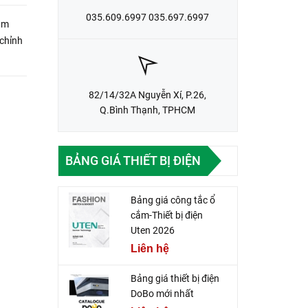
035.609.6997 035.697.6997
ảm
 chỉnh
82/14/32A Nguyễn Xí, P.26,
Q.Bình Thạnh, TPHCM
BẢNG GIÁ THIẾT BỊ ĐIỆN
Bảng giá công tắc ổ
cắm-Thiết bị điện
Uten 2026
Liên hệ
Bảng giá thiết bị điện
DoBo mới nhất