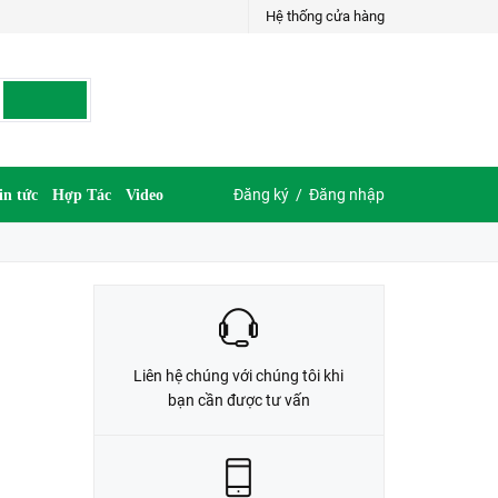
Hệ thống cửa hàng
LIÊN HỆ ĐẶT HÀNG
G
035.697.6997 hoặc 035.609.6997
Đăng ký
/
Đăng nhập
in tức
Hợp Tác
Video
Liên hệ chúng với chúng tôi khi
bạn cần được tư vấn