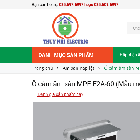
Bạn cần hỗ trợ:
035.697.6997 hoặc 035.609.6997
Ổ cắm âm sàn MPE F2A-60 (Mẫu mới)
Liên hệ
Giá bán:
Chọ
DANH MỤC SẢN PHẨM
Hộp điện 
Trang chủ
Âm sàn nắp lật
Ổ cắm âm sàn MP
Ổ cắm âm sàn MPE F2A-60 (Mẫu m
Đánh giá sản phẩm này