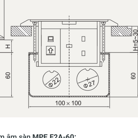
cắm âm sàn
MPE F2A-60: