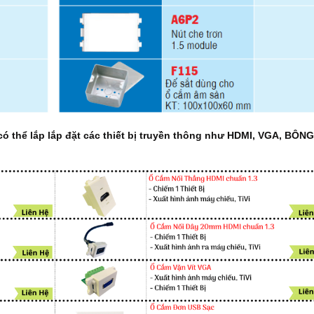
ó thể lắp lắp đặt các thiết bị truyền thông như HDMI, VGA, BÔNG