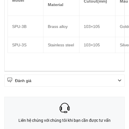
Model
Cutout(mm)
Màu
Material
SPU-3B
Brass alloy
103×105
Gold
SPU-3S
Stainless steel
103×105
Silve
Đánh giá
Liên hệ chúng với chúng tôi khi bạn cần được tư vấn