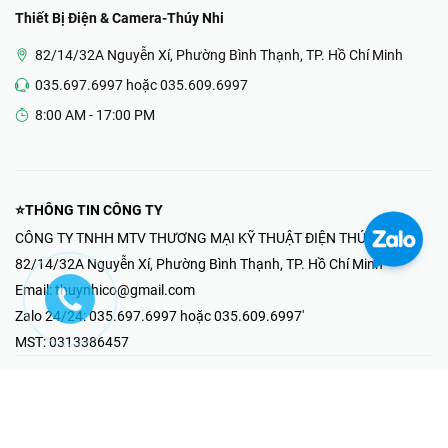
Thiết Bị Điện & Camera-Thúy Nhi
82/14/32A Nguyễn Xí, Phường Bình Thạnh, TP. Hồ Chí Minh
035.697.6997 hoặc 035.609.6997
8:00 AM - 17:00 PM
⭐THÔNG TIN CÔNG TY
CÔNG TY TNHH MTV THƯƠNG MẠI KỸ THUẬT ĐIỆN THÚY NHI
82/14/32A Nguyễn Xí, Phường Bình Thạnh, TP. Hồ Chí Minh
Email:
thuynhico@gmail.com
Zalo 24/24:
035.697.6997 hoặc 035.609.6997'
MST:
0313386457
⭐HOTLINE PHẢN ÁNH KHIẾU NẠI
Mr Hải : 097.867.6997