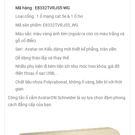
Mã hàng :
E8332TVRJS5-WG
Loại cổng : 1 ổ mạng cat 5e & 1 ổ tivi
Mã sản phẩm: E8332TVRJS5_WG
Màu sắc: màu vàng ánh kim (ngoài ra còn có màu trắng và
gỗ cổ điển).
Seri : Avatar on
Kiểu dáng mới thiết kế phẳng
,
tràn viền.
Dễ dàng tháo lắp và thay thế
.
Nhiều phụ kiện đi kèm tiện ích như móc treo khóa, giá đỡ
điện thoại
,
ổ sạc USB,..
Chất liệu nhựa Polycabonat, không ố vàng, bền bỉ với thời
gian.
Công tắc ổ cắm AvatarON Schneider là sự lựa chọn đậm phong
cách đẳng cấp của bạn