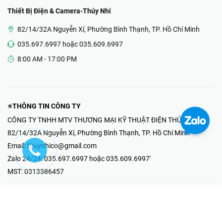
Thiết Bị Điện & Camera-Thúy Nhi
82/14/32A Nguyễn Xí, Phường Bình Thạnh, TP. Hồ Chí Minh
035.697.6997 hoặc 035.609.6997
8:00 AM - 17:00 PM
⭐THÔNG TIN CÔNG TY
CÔNG TY TNHH MTV THƯƠNG MẠI KỸ THUẬT ĐIỆN THÚY NHI
82/14/32A Nguyễn Xí, Phường Bình Thạnh, TP. Hồ Chí Minh
Email:
thuynhico@gmail.com
Zalo 24/24:
035.697.6997 hoặc 035.609.6997'
MST:
0313386457
⭐HOTLINE PHẢN ÁNH KHIẾU NẠI
Mr Hải : 097.867.6997