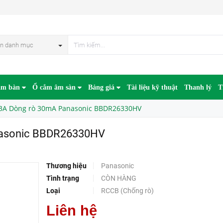
BDR26330HV
HẾT HÀN
n danh mục
âm bàn
Ổ cắm âm sàn
Bảng giá
Tài liệu kỹ thuật
Thanh lý
T
3A Dòng rò 30mA Panasonic BBDR26330HV
nasonic BBDR26330HV
Thương hiệu
Panasonic
Tình trạng
CÒN HÀNG
Loại
RCCB (Chống rò)
Liên hệ