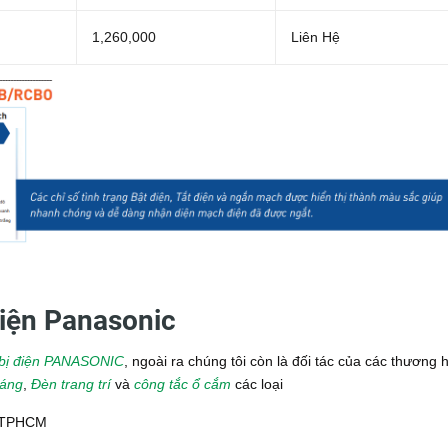
1,260,000
Liên Hệ
 điện Panasonic
t bị điện PANASONIC
, ngoài ra chúng tôi còn là đối tác của các thương 
sáng
,
Đèn trang trí
và
công tắc ổ cắm
các loại
, TPHCM