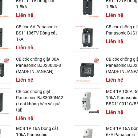
BS1111TV Dòng cắt
BS1112TV Dòng 
1.5kA
1.5kA
Liên hệ
Liên hệ
CB cóc 6A Panasonic
CB cóc chống gi
BS11106TV Dòng cắt
Panasonic BJS
1kA
Liên hệ
Liên hệ
CB cóc chống giật 30A
CB cóc chống gi
Panasonic BJJ23030-8
Panasonic BJJ2
(MADE IN JANPAN)
(MADE IN JANP
Liên hệ
Liên hệ
CB cóc chống giật
MCB 1P 100A Dò
Panasonic BJS3030NA2
10kA Panasonic
(Loại không bảo vệ quá
BBD110011C/B
tải)
Liên hệ
Liên hệ
MCB 1P 16A Dòng cắt
MCB 1P 16A Dòn
10kA Panasonic
6kA Panasonic