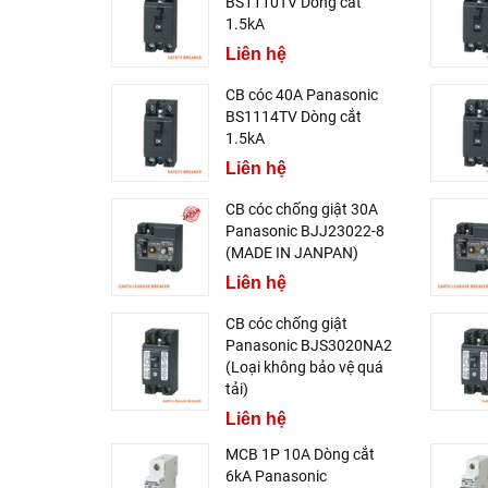
BS1110TV Dòng cắt
1.5kA
Liên hệ
CB cóc 40A Panasonic
BS1114TV Dòng cắt
1.5kA
Liên hệ
CB cóc chống giật 30A
Panasonic BJJ23022-8
(MADE IN JANPAN)
Liên hệ
CB cóc chống giật
Panasonic BJS3020NA2
(Loại không bảo vệ quá
tải)
Liên hệ
MCB 1P 10A Dòng cắt
6kA Panasonic