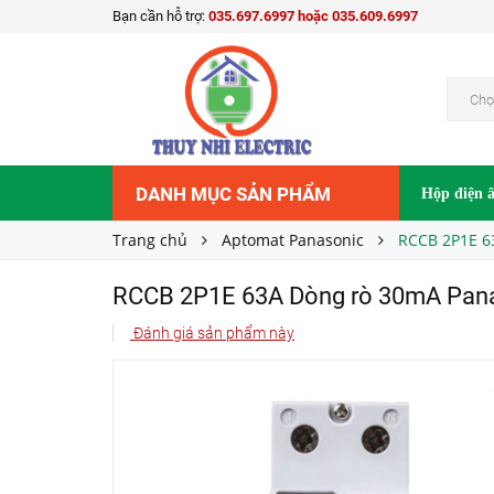
Bạn cần hỗ trợ:
035.697.6997 hoặc 035.609.6997
RCCB 2P1E 63A Dòng rò 30mA Panasonic B
Liên hệ
Giá bán:
Chọ
DANH MỤC SẢN PHẨM
Hộp điện 
Trang chủ
Aptomat Panasonic
RCCB 2P1E 6
RCCB 2P1E 63A Dòng rò 30mA Pa
Đánh giá sản phẩm này