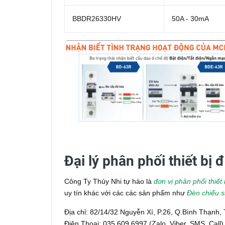
BBDR26330HV
50A - 30mA
Đại lý phân phối thiết bị
Công Ty Thúy Nhi tự hào là
đơn vị phân phối thiế
uy tín khác với các các sản phẩm như
Đèn chiếu 
Địa chỉ: 82/14/32 Nguyễn Xí, P.26, Q.Bình Thạnh
Điện Thoại: 035.609.6997 (Zalo, Viber, SMS, Call)