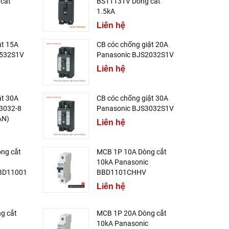
cắt
BS1113TV Dòng cắt
1.5kA
Liên hệ
ật 15A
CB cóc chống giật 20A
1532S1V
Panasonic BJS2032S1V
Liên hệ
ật 30A
CB cóc chống giật 30A
3032-8
Panasonic BJS3032S1V
AN)
Liên hệ
ng cắt
MCB 1P 10A Dòng cắt
10kA Panasonic
BD11001CHV
BBD1101CHHV
Liên hệ
g cắt
MCB 1P 20A Dòng cắt
10kA Panasonic