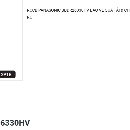
RCCB PANASONIC BBDR26330HV BẢO VỆ QUÁ TẢI & C
RÒ
R26330HV