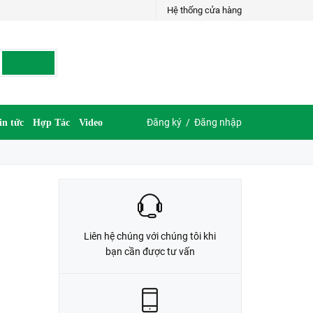
Hệ thống cửa hàng
LIÊN HỆ ĐẶT HÀNG
G
035.697.6997 hoặc 035.609.6997
Đăng ký
/
Đăng nhập
in tức
Hợp Tác
Video
Liên hệ chúng với chúng tôi khi
bạn cần được tư vấn