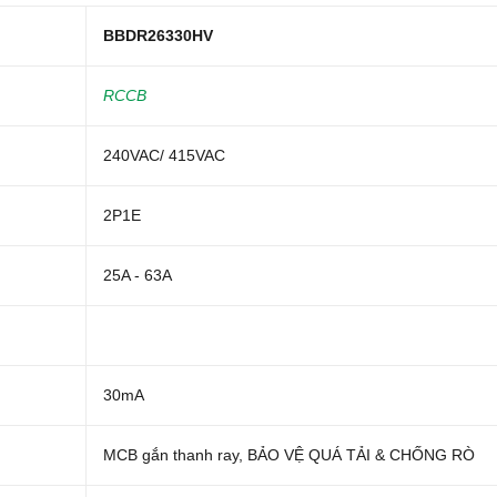
BBDR26330HV
RCC
B
240VAC/ 415VAC
2P1E
25A - 63A
30mA
MCB gắn thanh ray, BẢO VỆ QUÁ TẢI & CHỐNG RÒ