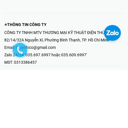
⭐THÔNG TIN CÔNG TY
CÔNG TY TNHH MTV THƯƠNG MẠI KỸ THUẬT ĐIỆN THÚY NHI
82/14/32A Nguyễn Xí, Phường Bình Thạnh, TP. Hồ Chí Minh
Email:
thuynhico@gmail.com
Zalo 24/24:
035.697.6997 hoặc 035.609.6997'
MST:
0313386457
⭐HOTLINE PHẢN ÁNH KHIẾU NẠI
Mr Hải : 097.867.6997
⭐GIAN HÀNG ONLINE
Fanpage - Thúy Nhi Electric
Youtube - Thúy Nhi Electric
Gian Hàng Shopee