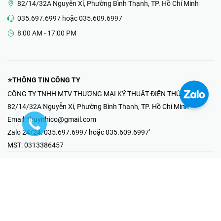
82/14/32A Nguyễn Xí, Phường Bình Thạnh, TP. Hồ Chí Minh
035.697.6997 hoặc 035.609.6997
8:00 AM - 17:00 PM
⭐THÔNG TIN CÔNG TY
CÔNG TY TNHH MTV THƯƠNG MẠI KỸ THUẬT ĐIỆN THÚY NHI
82/14/32A Nguyễn Xí, Phường Bình Thạnh, TP. Hồ Chí Minh
Email:
thuynhico@gmail.com
Zalo 24/24:
035.697.6997 hoặc 035.609.6997'
MST:
0313386457
⭐HOTLINE PHẢN ÁNH KHIẾU NẠI
Mr Hải : 097.867.6997
⭐GIAN HÀNG ONLINE