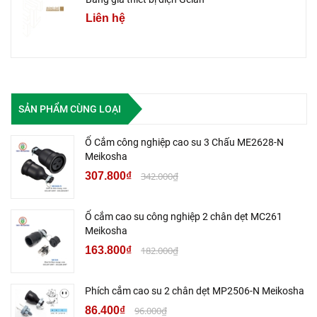
Liên hệ
SẢN PHẨM CÙNG LOẠI
Ổ Cắm công nghiệp cao su 3 Chấu ME2628-N
Meikosha
307.800₫
342.000₫
Ổ cắm cao su công nghiệp 2 chân dẹt MC261
Meikosha
163.800₫
182.000₫
Phích cắm cao su 2 chân dẹt MP2506-N Meikosha
86.400₫
96.000₫