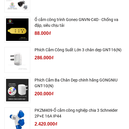
Ổ cắm công trình Goneo GNVN-C4D - Chống va
đập, siêu chịu tải
88.000₫
Phích Cắm Công Suất Lớn 3 chân dẹp GNT-16(N)
286.000₫
Phích Cắm Ba Chân Dẹp chính hãng GONGNIU
GNT-10(N)
200.000₫
PKZM409-Ổ cắm công nghiệp chia 3 Schneider
2P+E 16A IP44
2.420.000₫