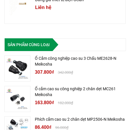
Liên hệ
SẢN PHẨM CÙNG LOẠI
Ổ Cắm công nghiệp cao su 3 Chấu ME2628-N
Meikosha
307.800₫
342.000₫
Ổ cắm cao su công nghiệp 2 chân dẹt MC261
Meikosha
163.800₫
182.000₫
Phích cắm cao su 2 chân dẹt MP2506-N Meikosha
86.400₫
96.000₫