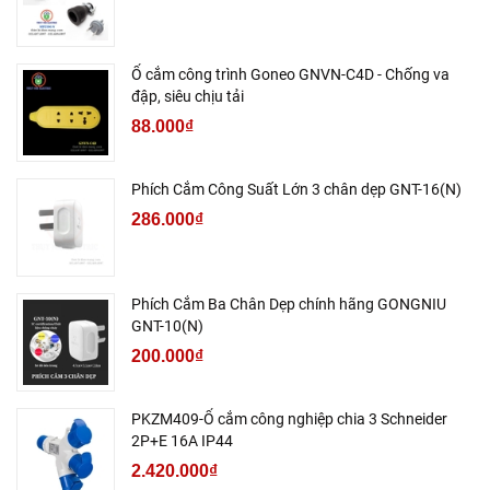
Ổ cắm công trình Goneo GNVN-C4D - Chống va
đập, siêu chịu tải
88.000₫
Phích Cắm Công Suất Lớn 3 chân dẹp GNT-16(N)
286.000₫
Phích Cắm Ba Chân Dẹp chính hãng GONGNIU
GNT-10(N)
200.000₫
PKZM409-Ổ cắm công nghiệp chia 3 Schneider
2P+E 16A IP44
2.420.000₫