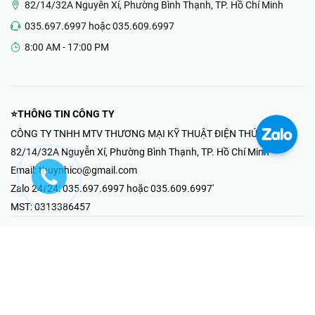
82/14/32A Nguyễn Xí, Phường Bình Thạnh, TP. Hồ Chí Minh
035.697.6997 hoặc 035.609.6997
8:00 AM - 17:00 PM
⭐THÔNG TIN CÔNG TY
CÔNG TY TNHH MTV THƯƠNG MẠI KỸ THUẬT ĐIỆN THÚY NHI
82/14/32A Nguyễn Xí, Phường Bình Thạnh, TP. Hồ Chí Minh
Email:
thuynhico@gmail.com
Zalo 24/24:
035.697.6997 hoặc 035.609.6997'
MST:
0313386457
⭐HOTLINE PHẢN ÁNH KHIẾU NẠI
Mr Hải : 097.867.6997
⭐GIAN HÀNG ONLINE