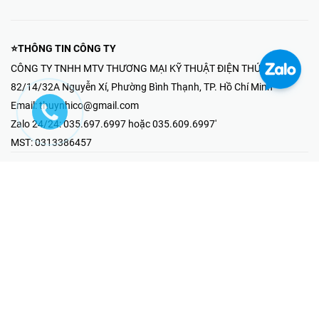
⭐THÔNG TIN CÔNG TY
CÔNG TY TNHH MTV THƯƠNG MẠI KỸ THUẬT ĐIỆN THÚY NHI
82/14/32A Nguyễn Xí, Phường Bình Thạnh, TP. Hồ Chí Minh
Email:
thuynhico@gmail.com
Zalo 24/24:
035.697.6997 hoặc 035.609.6997'
MST:
0313386457
⭐HOTLINE PHẢN ÁNH KHIẾU NẠI
Mr Hải : 097.867.6997
⭐GIAN HÀNG ONLINE
Fanpage - Thúy Nhi Electric
Youtube - Thúy Nhi Electric
Gian Hàng Shopee
Tiktok