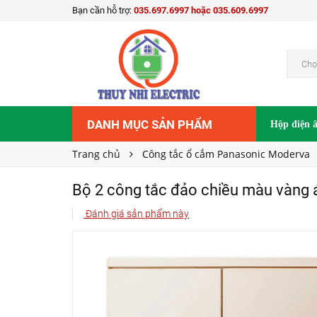
Bạn cần hỗ trợ:
035.697.6997 hoặc 035.609.6997
518.000₫
Giá bán:
Chọ
DANH MỤC SẢN PHẨM
Hộp điện 
Trang chủ
Công tắc ổ cắm Panasonic Moderva
Bộ 2 công tắc đảo chiều màu vàn
Đánh giá sản phẩm này