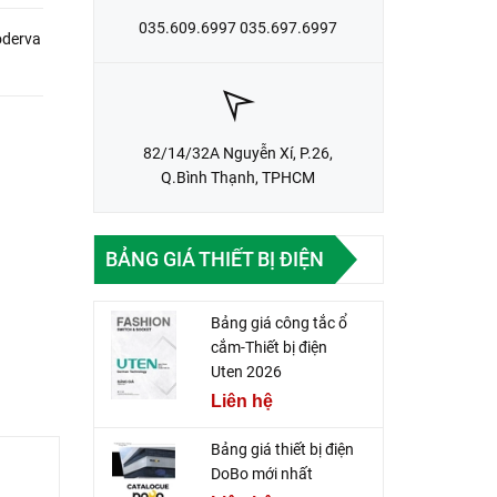
035.609.6997 035.697.6997
oderva
82/14/32A Nguyễn Xí, P.26,
Q.Bình Thạnh, TPHCM
BẢNG GIÁ THIẾT BỊ ĐIỆN
Bảng giá công tắc ổ
cắm-Thiết bị điện
Uten 2026
Liên hệ
Bảng giá thiết bị điện
DoBo mới nhất