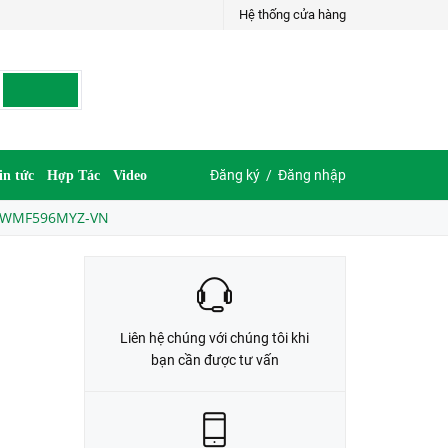
Hệ thống cửa hàng
LIÊN HỆ ĐẶT HÀNG
035.697.6997 hoặc 035.609.6997
Đăng ký
/
Đăng nhập
in tức
Hợp Tác
Video
va WMF596MYZ-VN
Liên hệ chúng với chúng tôi khi
bạn cần được tư vấn