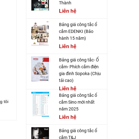
Thành
Liên hệ
Bảng giá công tắc ổ
cắm EDENKI (Bảo
hành 15 năm)
Liên hệ
Bảng giá công tắc- Ổ
cắm- Phích cắm điện
gia đình Sopoka (Chịu
tải cao)
Liên hệ
Bảng giá công tắc ổ
g tôi
cắm Sino mới nhất
năm 2025
Liên hệ
Bảng giá công tắc ổ
cắm T&J