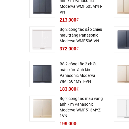
ánh kim Panasonic
Moderva WMF505MYH-
VN
213.000₫
Bộ 2 công tắc đảo chiều
màu trắng Panasonic
Moderva WMF596-VN
372.000₫
Bộ 2 công tắc 2 chiều
màu xám ánh kim
Panasonic Moderva
WMF504MYH-VN
183.000₫
Bộ 2 công tắc màu vàng
ánh kim Panasonic
Moderva WMF513MYZ-
1VN
199.000₫