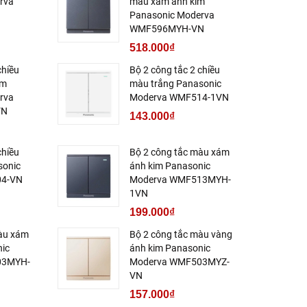
rva
màu xám ánh kim
Panasonic Moderva
WMF596MYH-VN
518.000₫
chiều
Bộ 2 công tắc 2 chiều
im
màu trắng Panasonic
rva
Moderva WMF514-1VN
VN
143.000₫
chiều
Bộ 2 công tắc màu xám
sonic
ánh kim Panasonic
04-VN
Moderva WMF513MYH-
1VN
199.000₫
màu xám
Bộ 2 công tắc màu vàng
nic
ánh kim Panasonic
03MYH-
Moderva WMF503MYZ-
VN
157.000₫