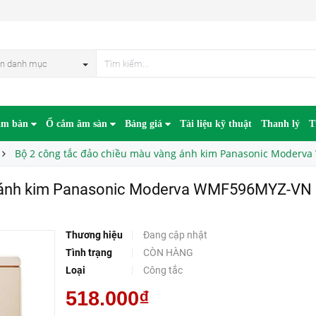
Bộ 2 công tắc đảo chiều màu vàng ánh kim Panasonic Moderva WMF596MYZ-VN
n danh mục
âm bàn
Ổ cắm âm sàn
Bảng giá
Tài liệu kỹ thuật
Thanh lý
T
Bộ 2 công tắc đảo chiều màu vàng ánh kim Panasonic Moder
g ánh kim Panasonic Moderva WMF596MYZ-VN
Thương hiệu
Đang cập nhật
Tình trạng
CÒN HÀNG
Loại
Công tắc
518.000₫