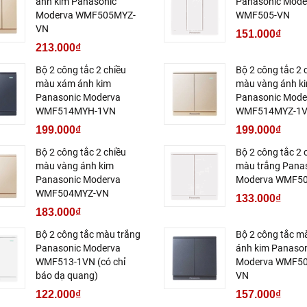
ánh kim Panasonic
Panasonic Mode
Moderva WMF505MYZ-
WMF505-VN
VN
151.000₫
213.000₫
Bộ 2 công tắc 2 chiều
Bộ 2 công tắc 2 
màu xám ánh kim
màu vàng ánh k
Panasonic Moderva
Panasonic Mode
WMF514MYH-1VN
WMF514MYZ-1
199.000₫
199.000₫
Bộ 2 công tắc 2 chiều
Bộ 2 công tắc 2 
màu vàng ánh kim
màu trắng Pana
Panasonic Moderva
Moderva WMF5
WMF504MYZ-VN
133.000₫
183.000₫
Bộ 2 công tắc màu trắng
Bộ 2 công tắc 
Panasonic Moderva
ánh kim Panaso
WMF513-1VN (có chỉ
Moderva WMF5
báo dạ quang)
VN
122.000₫
157.000₫