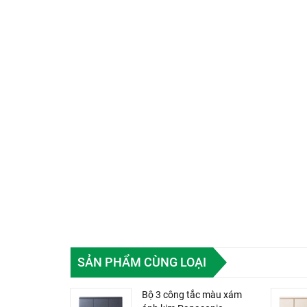
SẢN PHẨM CÙNG LOẠI
Bộ 3 công tắc màu xám