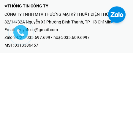
⭐THÔNG TIN CÔNG TY
CÔNG TY TNHH MTV THƯƠNG MẠI KỸ THUẬT ĐIỆN THÚY NHI
82/14/32A Nguyễn Xí, Phường Bình Thạnh, TP. Hồ Chí Minh
Email:
thuynhico@gmail.com
Zalo 24/24:
035.697.6997 hoặc 035.609.6997'
MST:
0313386457
⭐HOTLINE PHẢN ÁNH KHIẾU NẠI
Mr Hải : 097.867.6997
⭐GIAN HÀNG ONLINE
Fanpage - Thúy Nhi Electric
Youtube - Thúy Nhi Electric
Gian Hàng Shopee
Tiktok