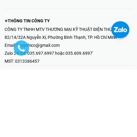
⭐THÔNG TIN CÔNG TY
CÔNG TY TNHH MTV THƯƠNG MẠI KỸ THUẬT ĐIỆN THÚY NHI
82/14/32A Nguyễn Xí, Phường Bình Thạnh, TP. Hồ Chí Minh
Email:
thuynhico@gmail.com
Zalo 24/24:
035.697.6997 hoặc 035.609.6997'
MST:
0313386457
⭐HOTLINE PHẢN ÁNH KHIẾU NẠI
Mr Hải : 097.867.6997
⭐GIAN HÀNG ONLINE
Fanpage - Thúy Nhi Electric
Youtube - Thúy Nhi Electric
Gian Hàng Shopee
Tiktok