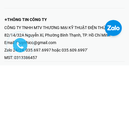
⭐THÔNG TIN CÔNG TY
CÔNG TY TNHH MTV THƯƠNG MẠI KỸ THUẬT ĐIỆN THÚY NHI
82/14/32A Nguyễn Xí, Phường Bình Thạnh, TP. Hồ Chí Minh
Email:
thuynhico@gmail.com
Zalo 24/24:
035.697.6997 hoặc 035.609.6997'
MST:
0313386457
⭐HOTLINE PHẢN ÁNH KHIẾU NẠI
Mr Hải : 097.867.6997
⭐GIAN HÀNG ONLINE
Fanpage - Thúy Nhi Electric
Youtube - Thúy Nhi Electric
Gian Hàng Shopee
Tiktok