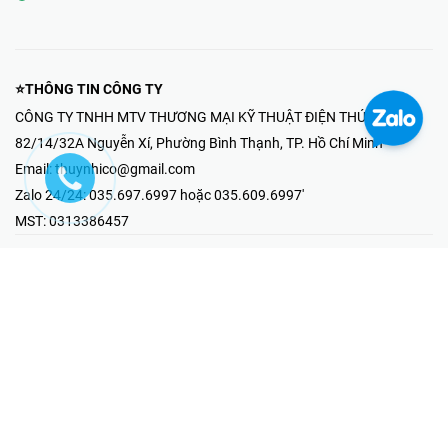
⭐THÔNG TIN CÔNG TY
CÔNG TY TNHH MTV THƯƠNG MẠI KỸ THUẬT ĐIỆN THÚY NHI
82/14/32A Nguyễn Xí, Phường Bình Thạnh, TP. Hồ Chí Minh
Email:
thuynhico@gmail.com
Zalo 24/24:
035.697.6997 hoặc 035.609.6997'
MST:
0313386457
⭐HOTLINE PHẢN ÁNH KHIẾU NẠI
Mr Hải : 097.867.6997
⭐GIAN HÀNG ONLINE
Fanpage - Thúy Nhi Electric
Youtube - Thúy Nhi Electric
Gian Hàng Shopee