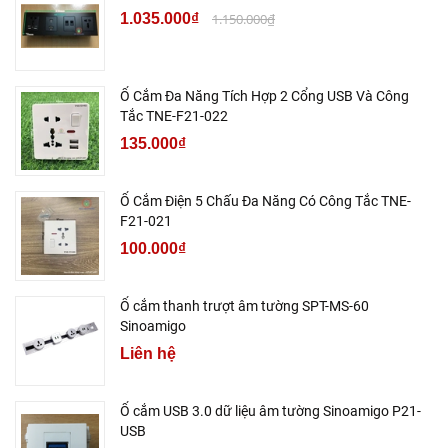
1.035.000₫
1.150.000₫
Ổ Cắm Đa Năng Tích Hợp 2 Cổng USB Và Công
Tắc TNE-F21-022
135.000₫
Ổ Cắm Điện 5 Chấu Đa Năng Có Công Tắc TNE-
F21-021
100.000₫
Ổ cắm thanh trượt âm tường SPT-MS-60
Sinoamigo
Liên hệ
Ổ cắm USB 3.0 dữ liệu âm tường Sinoamigo P21-
USB