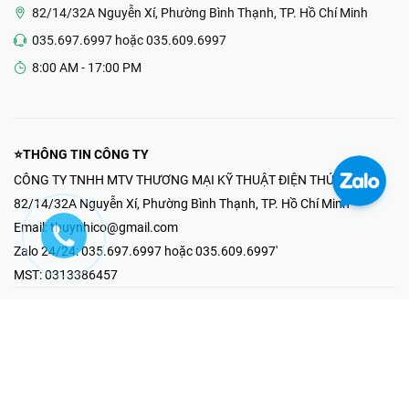
82/14/32A Nguyễn Xí, Phường Bình Thạnh, TP. Hồ Chí Minh
035.697.6997 hoặc 035.609.6997
8:00 AM - 17:00 PM
⭐THÔNG TIN CÔNG TY
CÔNG TY TNHH MTV THƯƠNG MẠI KỸ THUẬT ĐIỆN THÚY NHI
82/14/32A Nguyễn Xí, Phường Bình Thạnh, TP. Hồ Chí Minh
Email:
thuynhico@gmail.com
Zalo 24/24:
035.697.6997 hoặc 035.609.6997'
MST:
0313386457
⭐HOTLINE PHẢN ÁNH KHIẾU NẠI
Mr Hải : 097.867.6997
⭐GIAN HÀNG ONLINE