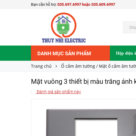
Bạn cần hỗ trợ:
035.697.6997 hoặc 035.609.6997
19.900₫
Giá bán:
Chọ
DANH MỤC SẢN PHẨM
Hộp điện 
Trang chủ
Ổ cắm âm tường / Mặt ổ cắm âm tư
Mặt vuông 3 thiết bị màu trắng á
Đánh giá sản phẩm này