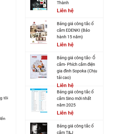
Thành
Liên hệ
Bảng giá công tắc ổ
cắm EDENKI (Bảo
hành 15 năm)
Liên hệ
Bảng giá công tắc- Ổ
cắm- Phích cắm điện
gia đình Sopoka (Chịu
tải cao)
Liên hệ
Bảng giá công tắc ổ
g tôi
cắm Sino mới nhất
năm 2025
Liên hệ
đến
Bảng giá công tắc ổ
cắm T&J