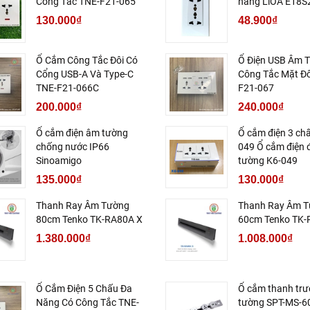
Công Tắc TNE-F21-065
năng LiOA E18
130.000₫
48.900₫
Ổ Cắm Công Tắc Đôi Có
Ổ Điện USB Âm 
Cổng USB-A Và Type-C
Công Tắc Mặt Đô
TNE-F21-066C
F21-067
200.000₫
240.000₫
Ổ cắm điện âm tường
Ổ cắm điện 3 ch
chống nước IP66
049 Ổ cắm điện 
Sinoamigo
tường K6-049
135.000₫
130.000₫
Thanh Ray Âm Tường
Thanh Ray Âm 
80cm Tenko TK-RA80A X
60cm Tenko TK-
1.380.000₫
1.008.000₫
Ổ Cắm Điện 5 Chấu Đa
Ổ cắm thanh trư
Năng Có Công Tắc TNE-
tường SPT-MS-6