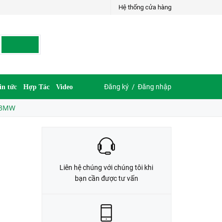
Hệ thống cửa hàng
LIÊN HỆ ĐẶT HÀNG
035.697.6997 hoặc 035.609.6997
Đăng ký
/
Đăng nhập
in tức
Hợp Tác
Video
813MW
Liên hệ chúng với chúng tôi khi
bạn cần được tư vấn