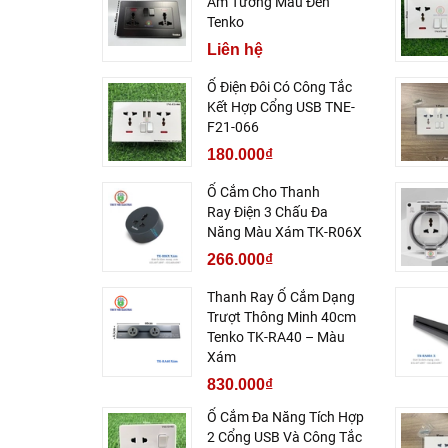
Âm Tường Màu Đen
Tenko
Liên hệ
Ổ Điện Đôi Có Công Tắc
Kết Hợp Cổng USB TNE-
F21-066
180.000₫
Ổ Cắm Cho Thanh
Ray Điện 3 Chấu Đa
Năng Màu Xám TK-R06X
266.000₫
Thanh Ray Ổ Cắm Dạng
Trượt Thông Minh 40cm
Tenko TK-RA40 – Màu
Xám
830.000₫
Ổ Cắm Đa Năng Tích Hợp
2 Cổng USB Và Công Tắc