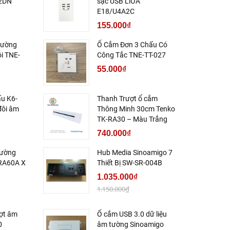
S2DN
sạc USB LiOA
E18/U4A2C
155.000₫
Tường
Ổ Cắm Đơn 3 Chấu Có
i TNE-
Công Tắc TNE-TT-027
55.000₫
ấu K6-
Thanh Trượt ổ cắm
đôi âm
Thông Minh 30cm Tenko
TK-RA30 – Màu Trắng
740.000₫
Tường
Hub Media Sinoamigo 7
RA60A X
Thiết Bị SW-SR-004B
1.035.000₫
1.150.000₫
ợt âm
Ổ cắm USB 3.0 dữ liệu
0
âm tường Sinoamigo