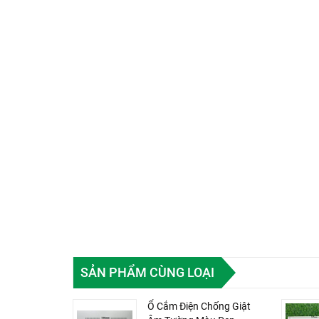
SẢN PHẨM CÙNG LOẠI
Ổ Cắm Điện Chống Giật