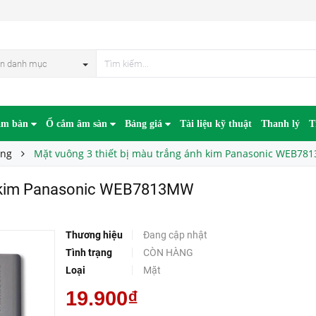
Mặt vuông 3 thiết bị màu trắng ánh kim Panasonic WEB7813MW
n danh mục
âm bàn
Ổ cắm âm sàn
Bảng giá
Tài liệu kỹ thuật
Thanh lý
T
ờng
Mặt vuông 3 thiết bị màu trắng ánh kim Panasonic WEB7
nh kim Panasonic WEB7813MW
Thương hiệu
Đang cập nhật
Tình trạng
CÒN HÀNG
Loại
Mặt
19.900₫