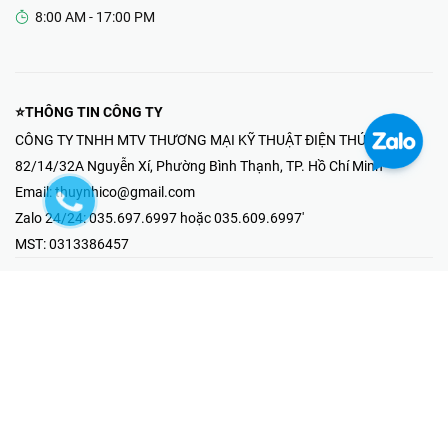
8:00 AM - 17:00 PM
⭐THÔNG TIN CÔNG TY
CÔNG TY TNHH MTV THƯƠNG MẠI KỸ THUẬT ĐIỆN THÚY NHI
82/14/32A Nguyễn Xí, Phường Bình Thạnh, TP. Hồ Chí Minh
Email:
thuynhico@gmail.com
Zalo 24/24:
035.697.6997 hoặc 035.609.6997'
MST:
0313386457
⭐HOTLINE PHẢN ÁNH KHIẾU NẠI
Mr Hải : 097.867.6997
⭐GIAN HÀNG ONLINE
Fanpage - Thúy Nhi Electric
Youtube - Thúy Nhi Electric