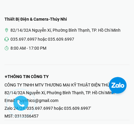
Thiết Bị Điện & Camera-Thúy Nhi
82/14/32A Nguyễn Xí, Phường Bình Thạnh, TP. Hồ Chí Minh
035.697.6997 hoặc 035.609.6997
8:00 AM - 17:00 PM
⭐THÔNG TIN CÔNG TY
CÔNG TY TNHH MTV THƯƠNG MẠI KỸ THUẬT ĐIỆN THÚY NHI
82/14/32A Nguyễn Xí, Phường Bình Thạnh, TP. Hồ Chí Minh
Email:
thuynhico@gmail.com
Zalo 24/24:
035.697.6997 hoặc 035.609.6997'
MST:
0313386457
⭐HOTLINE PHẢN ÁNH KHIẾU NẠI