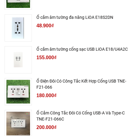
Ổ cắm âm tường đa năng LiOA E18S2DN
48.900₫
Ổ cắm âm tường cổng sạc USB LiOA E18/U4A2C
155.000₫
Ổ Điện Đôi Có Công Tắc Kết Hợp Cổng USB TNE-
F21-066
180.000₫
Ổ Cắm Công Tắc Đôi Có Cổng USB-A Và Type-C
TNE-F21-066C
200.000₫