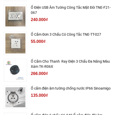
Ổ Điện USB Âm Tường Công Tắc Mặt Đôi TNE-F21-
067
240.000₫
Ổ Cắm Đơn 3 Chấu Có Công Tắc TNE-TT-027
55.000₫
Ổ Cắm Cho Thanh Ray Điện 3 Chấu Đa Năng Màu
Xám TK-R06X
266.000₫
Ổ cắm điện âm tường chống nước IP66 Sinoamigo
135.000₫