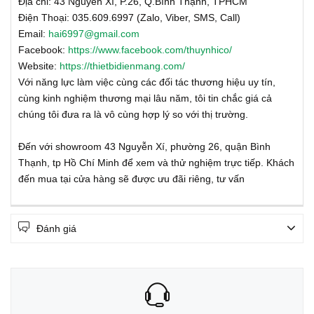
Địa chỉ: 43 Nguyễn Xí, P.26, Q.Bình Thạnh, TPHCM
Điện Thoại: 035.609.6997 (Zalo, Viber, SMS, Call)
Email:
hai6997@gmail.com
Facebook:
https://www.facebook.com/thuynhico/
Website:
https://thietbidienmang.com/
Với năng lực làm việc cùng các đối tác thương hiệu uy tín,
cùng kinh nghiệm thương mại lâu năm, tôi tin chắc giá cả
chúng tôi đưa ra là vô cùng hợp lý so với thị trường.
Đến với showroom 43 Nguyễn Xí, phường 26, quận Bình
Thạnh, tp Hồ Chí Minh để xem và thử nghiệm trực tiếp. Khách
đến mua tại cửa hàng sẽ được ưu đãi riêng, tư vấn
Đánh giá