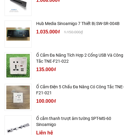
1.008.000₫
Hub Media Sinoamigo 7 Thiết Bị SW-SR-004B
1.035.000₫
1.150.000₫
Ổ Cắm Đa Năng Tích Hợp 2 Cổng USB Và Công
Tắc TNE-F21-022
135.000₫
Ổ Cắm Điện 5 Chấu Đa Năng Có Công Tắc TNE-
F21-021
100.000₫
Ổ cắm thanh trượt âm tường SPT-MS-60
Sinoamigo
Liên hệ