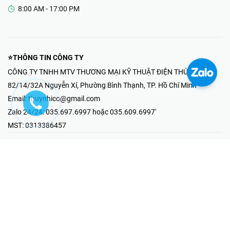
8:00 AM - 17:00 PM
⭐THÔNG TIN CÔNG TY
CÔNG TY TNHH MTV THƯƠNG MẠI KỸ THUẬT ĐIỆN THÚY NHI
82/14/32A Nguyễn Xí, Phường Bình Thạnh, TP. Hồ Chí Minh
Email:
thuynhico@gmail.com
Zalo 24/24:
035.697.6997 hoặc 035.609.6997'
MST:
0313386457
⭐HOTLINE PHẢN ÁNH KHIẾU NẠI
Mr Hải : 097.867.6997
⭐GIAN HÀNG ONLINE
Fanpage - Thúy Nhi Electric
Youtube - Thúy Nhi Electric