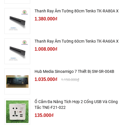
Thanh Ray Âm Tường 80cm Tenko TK-RA80A X
1.380.000₫
Thanh Ray Âm Tường 60cm Tenko TK-RA60A X
1.008.000₫
Hub Media Sinoamigo 7 Thiết Bị SW-SR-004B
1.035.000₫
1.150.000₫
Ổ Cắm Đa Năng Tích Hợp 2 Cổng USB Và Công
Tắc TNE-F21-022
135.000₫