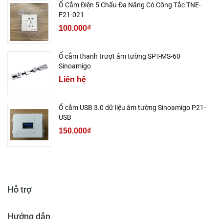
Ổ Cắm Điện 5 Chấu Đa Năng Có Công Tắc TNE-
F21-021
100.000₫
Ổ cắm thanh trượt âm tường SPT-MS-60
Sinoamigo
Liên hệ
Ổ cắm USB 3.0 dữ liệu âm tường Sinoamigo P21-
USB
150.000₫
Hỗ trợ
Hướng dẫn