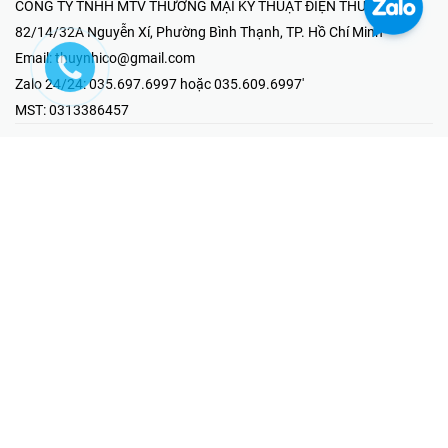
CÔNG TY TNHH MTV THƯƠNG MẠI KỸ THUẬT ĐIỆN THÚY NHI
82/14/32A Nguyễn Xí, Phường Bình Thạnh, TP. Hồ Chí Minh
Email:
thuynhico@gmail.com
Zalo 24/24:
035.697.6997 hoặc 035.609.6997'
MST:
0313386457
⭐HOTLINE PHẢN ÁNH KHIẾU NẠI
Mr Hải : 097.867.6997
⭐GIAN HÀNG ONLINE
Fanpage - Thúy Nhi Electric
Youtube - Thúy Nhi Electric
Gian Hàng Shopee
Tiktok
@2019 - Bản quyền thuộc về Công ty TNHH MTV Thương Mại Kỹ
Thuật Điện Thúy Nhi