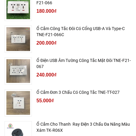
F21-066
180.000₫
Ổ Cắm Công Tắc Đôi Có Cổng USB-A Và Type-C
TNE-F21-066C
200.000₫
Ổ Điện USB Âm Tường Công Tắc Mặt Đôi TNE-F21-
067
240.000₫
Ổ Cắm Đơn 3 Chấu Có Công Tắc TNE-TT-027
55.000₫
Ổ Cắm Cho Thanh Ray Điện 3 Chấu Đa Năng Màu
Xám TK-R06X