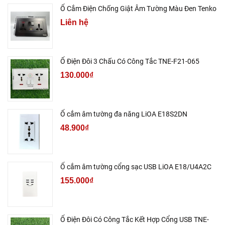
Ổ Cắm Điện Chống Giật Âm Tường Màu Đen Tenko
Liên hệ
Ổ Điện Đôi 3 Chấu Có Công Tắc TNE-F21-065
130.000₫
Ổ cắm âm tường đa năng LiOA E18S2DN
48.900₫
Ổ cắm âm tường cổng sạc USB LiOA E18/U4A2C
155.000₫
Ổ Điện Đôi Có Công Tắc Kết Hợp Cổng USB TNE-