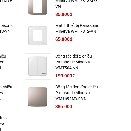
11MYH-
Minerva WMT7813MYZ-
VN
85.000₫
anasonic
Mặt 2 thiết bị Panasonic
13-VN
Minerva WMT7812-VN
65.000₫
hiều
Công tắc đôi 2 chiều
rva
Panasonic Minerva
N
WMT504-VN
199.000₫
o chiều
Công tắc đơn đảo chiều
rva
Panasonic Minerva
N
WMT594MYZ-VN
395.000₫
hiều
rva
N