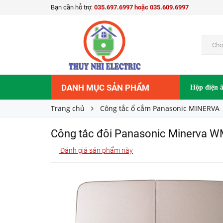
Bạn cần hỗ trợ:
035.697.6997 hoặc 035.609.6997
Công tắc đôi Panasonic Minerva WMT503MY
175.000₫
Giá bán:
Chọ
DANH MỤC SẢN PHẨM
Hộp điện 
Trang chủ
Công tắc ổ cắm Panasonic MINERVA
Công tắc đôi Panasonic Minerva
Đánh giá sản phẩm này