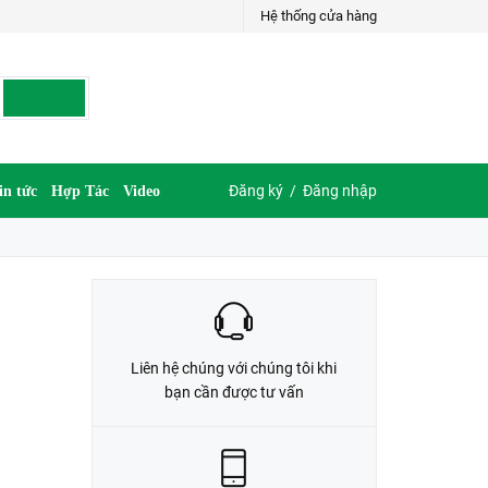
Hệ thống cửa hàng
LIÊN HỆ ĐẶT HÀNG
035.697.6997 hoặc 035.609.6997
Đăng ký
/
Đăng nhập
in tức
Hợp Tác
Video
Liên hệ chúng với chúng tôi khi
bạn cần được tư vấn