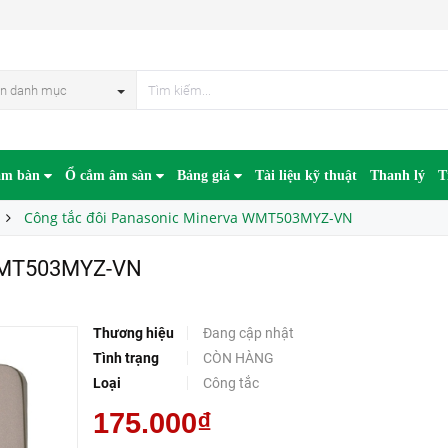
Z-VN
n danh mục
âm bàn
Ổ cắm âm sàn
Bảng giá
Tài liệu kỹ thuật
Thanh lý
T
Công tắc đôi Panasonic Minerva WMT503MYZ-VN
 WMT503MYZ-VN
Thương hiệu
Đang cập nhật
Tình trạng
CÒN HÀNG
Loại
Công tắc
175.000₫