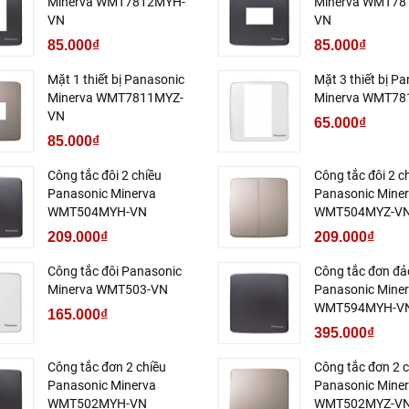
Minerva WMT7812MYH-
Minerva WMT78
VN
VN
85.000₫
85.000₫
Mặt 1 thiết bị Panasonic
Mặt 3 thiết bị P
Minerva WMT7811MYZ-
Minerva WMT78
VN
65.000₫
85.000₫
Công tắc đôi 2 chiều
Công tắc đôi 2 c
Panasonic Minerva
Panasonic Mine
WMT504MYH-VN
WMT504MYZ-V
209.000₫
209.000₫
Công tắc đôi Panasonic
Công tắc đơn đả
Minerva WMT503-VN
Panasonic Mine
WMT594MYH-V
165.000₫
395.000₫
Công tắc đơn 2 chiều
Công tắc đơn 2 c
Panasonic Minerva
Panasonic Mine
WMT502MYH-VN
WMT502MYZ-V