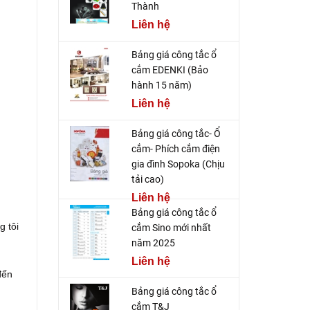
Thành
Liên hệ
Bảng giá công tắc ổ
cắm EDENKI (Bảo
hành 15 năm)
Liên hệ
Bảng giá công tắc- Ổ
cắm- Phích cắm điện
gia đình Sopoka (Chịu
tải cao)
Liên hệ
Bảng giá công tắc ổ
g tôi
cắm Sino mới nhất
năm 2025
Liên hệ
đến
Bảng giá công tắc ổ
cắm T&J