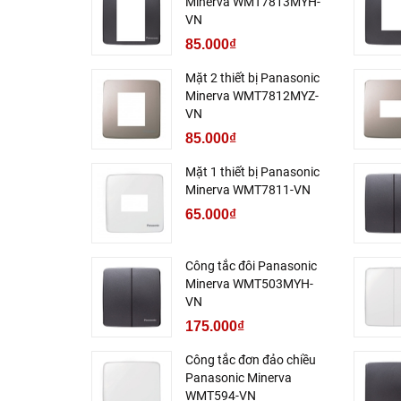
Minerva WMT7813MYH-
VN
85.000₫
Mặt 2 thiết bị Panasonic
Minerva WMT7812MYZ-
VN
85.000₫
Mặt 1 thiết bị Panasonic
Minerva WMT7811-VN
65.000₫
Công tắc đôi Panasonic
Minerva WMT503MYH-
VN
175.000₫
Công tắc đơn đảo chiều
Panasonic Minerva
WMT594-VN