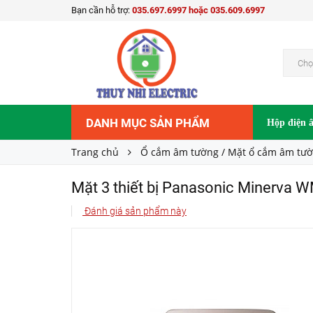
Bạn cần hỗ trợ:
035.697.6997 hoặc 035.609.6997
Mặt 3 thiết bị Panasonic Minerva WMT7813
85.000₫
Giá bán:
Chọ
DANH MỤC SẢN PHẨM
Hộp điện 
Trang chủ
Ổ cắm âm tường / Mặt ổ cắm âm tư
Mặt 3 thiết bị Panasonic Minerv
Đánh giá sản phẩm này