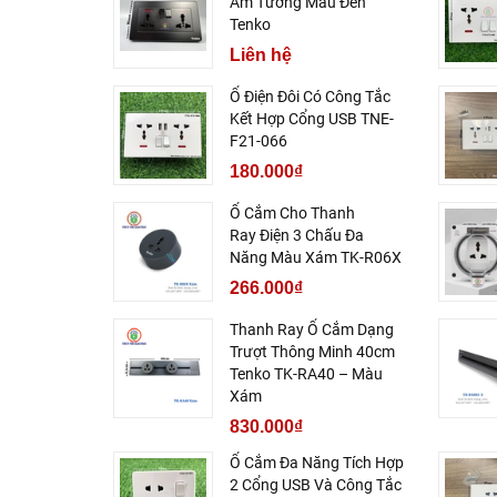
Âm Tường Màu Đen
Tenko
Liên hệ
Ổ Điện Đôi Có Công Tắc
Kết Hợp Cổng USB TNE-
F21-066
180.000₫
Ổ Cắm Cho Thanh
Ray Điện 3 Chấu Đa
Năng Màu Xám TK-R06X
266.000₫
Thanh Ray Ổ Cắm Dạng
Trượt Thông Minh 40cm
Tenko TK-RA40 – Màu
Xám
830.000₫
Ổ Cắm Đa Năng Tích Hợp
2 Cổng USB Và Công Tắc