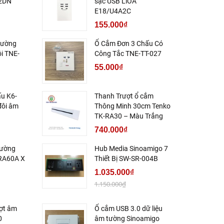
S2DN
sạc USB LiOA
E18/U4A2C
155.000₫
Tường
Ổ Cắm Đơn 3 Chấu Có
i TNE-
Công Tắc TNE-TT-027
55.000₫
ấu K6-
Thanh Trượt ổ cắm
đôi âm
Thông Minh 30cm Tenko
TK-RA30 – Màu Trắng
740.000₫
Tường
Hub Media Sinoamigo 7
RA60A X
Thiết Bị SW-SR-004B
1.035.000₫
1.150.000₫
ợt âm
Ổ cắm USB 3.0 dữ liệu
0
âm tường Sinoamigo