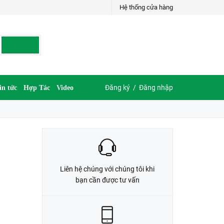
Hệ thống cửa hàng
LIÊN HỆ ĐẶT HÀNG
035.697.6997 hoặc 035.609.6997
Đăng ký
/
Đăng nhập
in tức
Hợp Tác
Video
Liên hệ chúng với chúng tôi khi
bạn cần được tư vấn