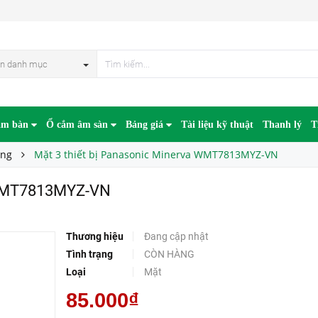
MYZ-VN
n danh mục
âm bàn
Ổ cắm âm sàn
Bảng giá
Tài liệu kỹ thuật
Thanh lý
T
ờng
Mặt 3 thiết bị Panasonic Minerva WMT7813MYZ-VN
a WMT7813MYZ-VN
Thương hiệu
Đang cập nhật
Tình trạng
CÒN HÀNG
Loại
Mặt
85.000₫