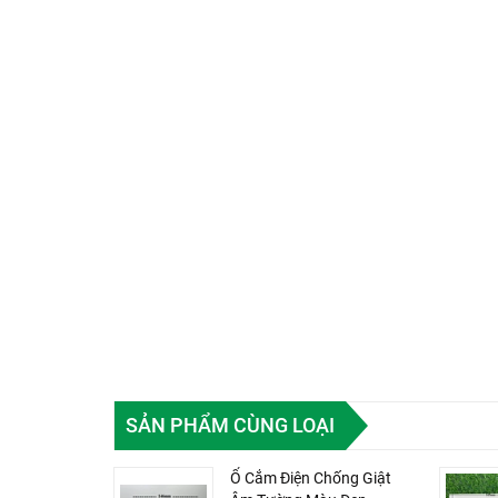
SẢN PHẨM CÙNG LOẠI
Ổ Cắm Điện Chống Giật