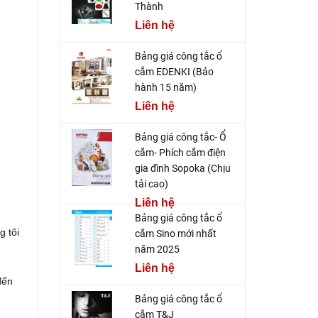
Thành
Liên hệ
Bảng giá công tắc ổ
cắm EDENKI (Bảo
hành 15 năm)
Liên hệ
Bảng giá công tắc- Ổ
cắm- Phích cắm điện
gia đình Sopoka (Chịu
tải cao)
Liên hệ
Bảng giá công tắc ổ
g tôi
cắm Sino mới nhất
năm 2025
Liên hệ
đến
Bảng giá công tắc ổ
cắm T&J