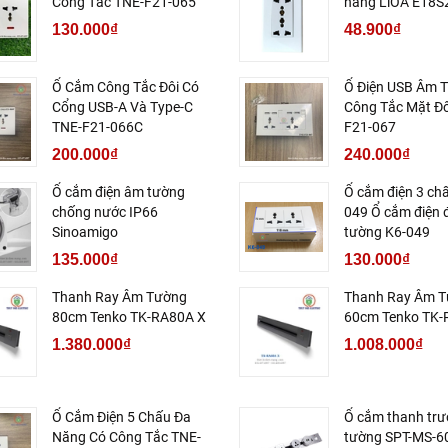
Công Tắc TNE-F21-065
năng LiOA E18
130.000₫
48.900₫
Ổ Cắm Công Tắc Đôi Có
Ổ Điện USB Âm 
Cổng USB-A Và Type-C
Công Tắc Mặt Đô
TNE-F21-066C
F21-067
200.000₫
240.000₫
Ổ cắm điện âm tường
Ổ cắm điện 3 ch
chống nước IP66
049 Ổ cắm điện 
Sinoamigo
tường K6-049
135.000₫
130.000₫
Thanh Ray Âm Tường
Thanh Ray Âm 
80cm Tenko TK-RA80A X
60cm Tenko TK-
1.380.000₫
1.008.000₫
Ổ Cắm Điện 5 Chấu Đa
Ổ cắm thanh trư
Năng Có Công Tắc TNE-
tường SPT-MS-6