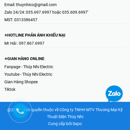
Email:
thuynhico@gmail.com
Zalo 24/24:
035.697.6997 hoặc 035.609.6997'
MST:
0313386457
⭐HOTLINE PHẢN ÁNH KHIẾU NẠI
Mr Hải : 097.867.6997
⭐GIAN HÀNG ONLINE
Fanpage - Thúy Nhi Electric
Youtube - Thúy Nhi Electric
Gian Hàng Shopee
Tiktok
@2019 - Bản quyền thuộc về Công ty TNHH MTV Thương Mại Kỹ
Thuật Điện Thúy Nhi
Cung cấp bởi
Sapo