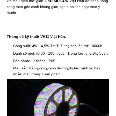
xỉn màu theo thời gian.
LED SILICON Việt Hàn
dễ dàng uống
cong theo góc cạnh không gian, tạo hình linh hoạt theo ý
muốn.
Thông số kỹ thuật VH11 Việt Hàn:
Công suất: 4W - 4,5W/1m
Tuổi thọ cao lên tới: 10000h
Đánh số mét: từ 00 - 100m/cuộn
Trọng lượng: 6,8kg/cuộn
Bảo hành: 12 tháng, IP65
Màu sắc: trắng,vàng,xanh dương,đỏ,tím,xanh lá, hay
nhiều màu trong 1 sản phẩm