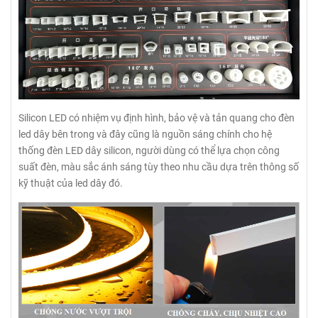
Silicon LED có nhiệm vụ định hình, bảo vệ và tản quang cho đèn
led dây bên trong và đây cũng là nguồn sáng chính cho hệ
thống đèn LED dây silicon, người dùng có thể lựa chọn công
suất đèn, màu sắc ánh sáng tùy theo nhu cầu dựa trên thông số
kỹ thuật của led dây đó.