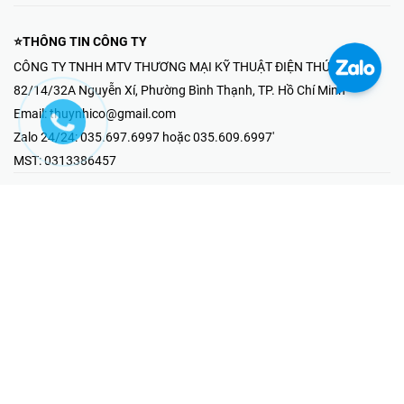
⭐THÔNG TIN CÔNG TY
CÔNG TY TNHH MTV THƯƠNG MẠI KỸ THUẬT ĐIỆN THÚY NHI
82/14/32A Nguyễn Xí, Phường Bình Thạnh, TP. Hồ Chí Minh
Email:
thuynhico@gmail.com
Zalo 24/24:
035.697.6997 hoặc 035.609.6997'
MST:
0313386457
⭐HOTLINE PHẢN ÁNH KHIẾU NẠI
Mr Hải : 097.867.6997
⭐GIAN HÀNG ONLINE
Fanpage - Thúy Nhi Electric
Youtube - Thúy Nhi Electric
Gian Hàng Shopee
Tiktok