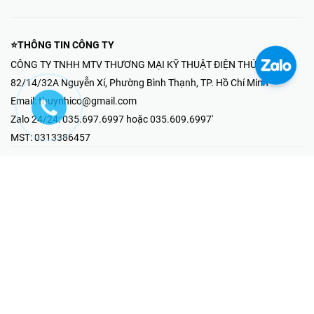
⭐THÔNG TIN CÔNG TY
CÔNG TY TNHH MTV THƯƠNG MẠI KỸ THUẬT ĐIỆN THÚY NHI
82/14/32A Nguyễn Xí, Phường Bình Thạnh, TP. Hồ Chí Minh
Email:
thuynhico@gmail.com
Zalo 24/24:
035.697.6997 hoặc 035.609.6997'
MST:
0313386457
⭐HOTLINE PHẢN ÁNH KHIẾU NẠI
Mr Hải : 097.867.6997
⭐GIAN HÀNG ONLINE
Fanpage - Thúy Nhi Electric
Youtube - Thúy Nhi Electric
Gian Hàng Shopee
Tiktok