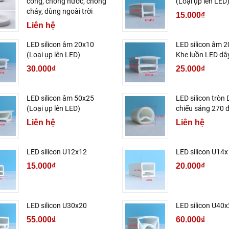
cong, chống nước, chống
(Loại ụp lên LED
cháy, dùng ngoài trời
15.000₫
Liên hệ
LED silicon âm 20x10
LED silicon âm 2
(Loại ụp lên LED)
Khe luồn LED dâ
30.000₫
25.000₫
LED silicon âm 50x25
LED silicon tròn
(Loại ụp lên LED)
chiếu sáng 270 
Liên hệ
Liên hệ
LED silicon U12x12
LED silicon U14
15.000₫
20.000₫
LED silicon U30x20
LED silicon U40
55.000₫
60.000₫