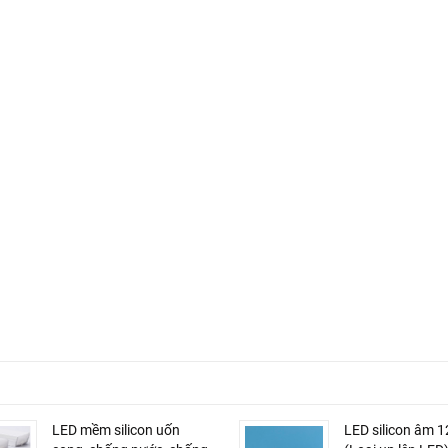
LED mềm silicon uốn
LED silicon âm 