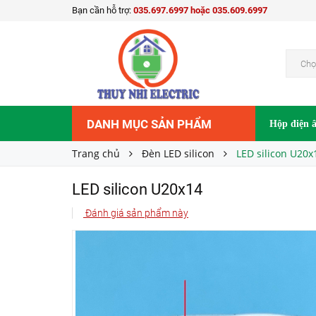
Bạn cần hỗ trợ:
035.697.6997 hoặc 035.609.6997
LED silicon U20x14
Liên hệ
Giá bán:
Chọ
DANH MỤC SẢN PHẨM
Hộp điện 
Trang chủ
Đèn LED silicon
LED silicon U20x
LED silicon U20x14
Đánh giá sản phẩm này