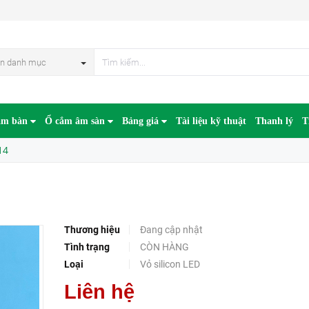
HẾT HÀN
n danh mục
âm bàn
Ổ cắm âm sàn
Bảng giá
Tài liệu kỹ thuật
Thanh lý
T
14
Thương hiệu
Đang cập nhật
Tình trạng
CÒN HÀNG
Loại
Vỏ silicon LED
Liên hệ