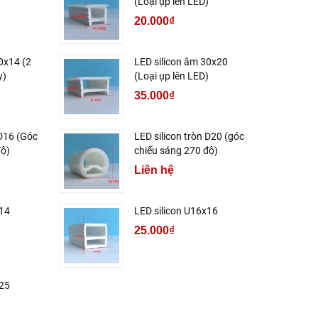
)
(Loại ụp lên LED)
20.000₫
0x14 (2
LED silicon âm 30x20
y)
(Loại ụp lên LED)
35.000₫
 D16 (Góc
LED silicon tròn D20 (góc
độ)
chiếu sáng 270 độ)
Liên hệ
x14
LED silicon U16x16
25.000₫
x25