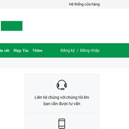
Hệ thống cửa hàng
LIÊN HỆ ĐẶT HÀNG
G
035.697.6997 hoặc 035.609.6997
Đăng ký
/
Đăng nhập
in tức
Hợp Tác
Video
Liên hệ chúng với chúng tôi khi
bạn cần được tư vấn