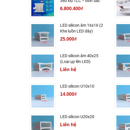
360 Độ TLC – Đơn Sắc
6.800.400₫
LED silicon âm 16x16 (2
Khe luồn LED dây)
25.000₫
LED silicon âm 40x25
(Loại ụp lên LED)
Liên hệ
LED silicon U10x10
14.000₫
LED silicon U20x20
Liên hệ