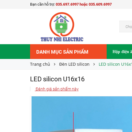
Bạn cần hỗ trợ:
035.697.6997 hoặc 035.609.6997
LED silicon U16x16
25.000₫
Giá bán:
Chọ
DANH MỤC SẢN PHẨM
Hộp điện 
Trang chủ
Đèn LED silicon
LED silicon U16x
LED silicon U16x16
Đánh giá sản phẩm này