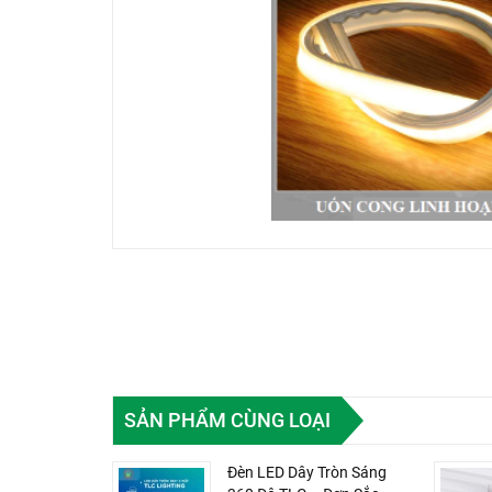
SẢN PHẨM CÙNG LOẠI
Đèn LED Dây Tròn Sáng