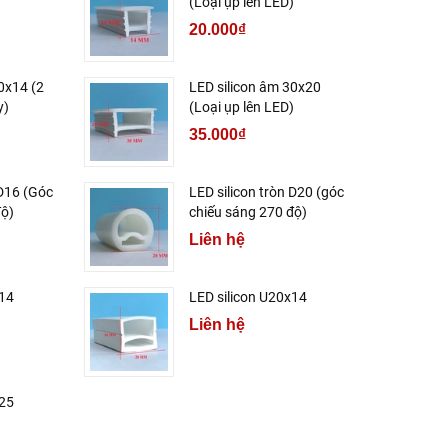
)
(Loại ụp lên LED)
20.000₫
0x14 (2
LED silicon âm 30x20
y)
(Loại ụp lên LED)
35.000₫
 D16 (Góc
LED silicon tròn D20 (góc
độ)
chiếu sáng 270 độ)
Liên hệ
x14
LED silicon U20x14
Liên hệ
x25