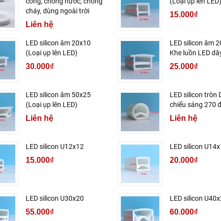
cong, chống nước, chống
(Loại ụp lên LED
cháy, dùng ngoài trời
15.000₫
Liên hệ
LED silicon âm 20x10
LED silicon âm 2
(Loại ụp lên LED)
Khe luồn LED dâ
30.000₫
25.000₫
LED silicon âm 50x25
LED silicon tròn
(Loại ụp lên LED)
chiếu sáng 270 
Liên hệ
Liên hệ
LED silicon U12x12
LED silicon U14
15.000₫
20.000₫
LED silicon U30x20
LED silicon U40
55.000₫
60.000₫