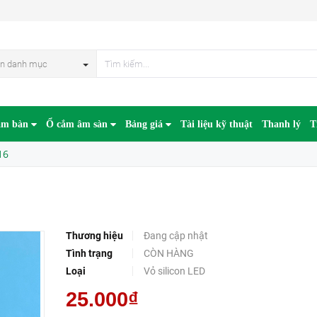
n danh mục
âm bàn
Ổ cắm âm sàn
Bảng giá
Tài liệu kỹ thuật
Thanh lý
T
16
Thương hiệu
Đang cập nhật
Tình trạng
CÒN HÀNG
Loại
Vỏ silicon LED
25.000₫