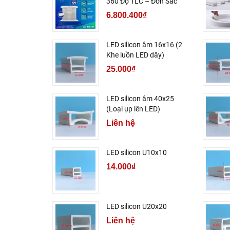
360 Độ TLC – Đơn Sắc
6.800.400₫
LED silicon âm 16x16 (2
Khe luồn LED dây)
25.000₫
LED silicon âm 40x25
(Loại ụp lên LED)
Liên hệ
LED silicon U10x10
14.000₫
LED silicon U20x20
Liên hệ