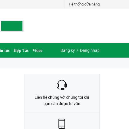
Hệ thống cửa hàng
LIÊN HỆ ĐẶT HÀNG
035.697.6997 hoặc 035.609.6997
Đăng ký
/
Đăng nhập
in tức
Hợp Tác
Video
Liên hệ chúng với chúng tôi khi
bạn cần được tư vấn