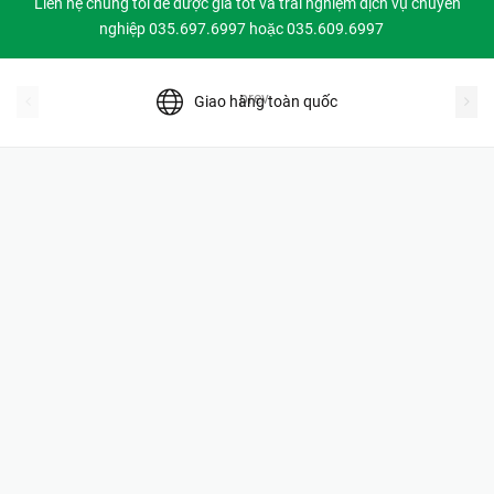
Liên hệ chúng tôi để được giá tốt và trải nghiệm dịch vụ chuyên
nghiệp 035.697.6997 hoặc 035.609.6997
prev
Giao hàng toàn quốc