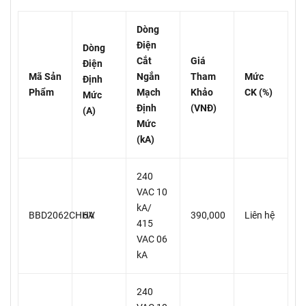
Dòng
Điện
Dòng
Cắt
Giá
Điện
Mã Sản
Ngắn
Tham
Mức
Định
Phẩm
Mạch
Khảo
CK (%)
Mức
Định
(VNĐ)
(A)
Mức
(kA)
240
VAC 10
kA/
BBD2062CHHV
6A
390,000
Liên hệ
415
VAC 06
kA
240