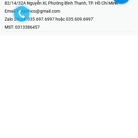
82/14/32A Nguyễn Xí, Phường Bình Thạnh, TP. Hồ Chí Minh
Email:
thuynhico@gmail.com
Zalo 24/24:
035.697.6997 hoặc 035.609.6997'
MST:
0313386457
⭐HOTLINE PHẢN ÁNH KHIẾU NẠI
Mr Hải : 097.867.6997
⭐GIAN HÀNG ONLINE
Fanpage - Thúy Nhi Electric
Youtube - Thúy Nhi Electric
Gian Hàng Shopee
Tiktok
@2019 - Bản quyền thuộc về Công ty TNHH MTV Thương Mại Kỹ
Thuật Điện Thúy Nhi
Cung cấp bởi
Sapo