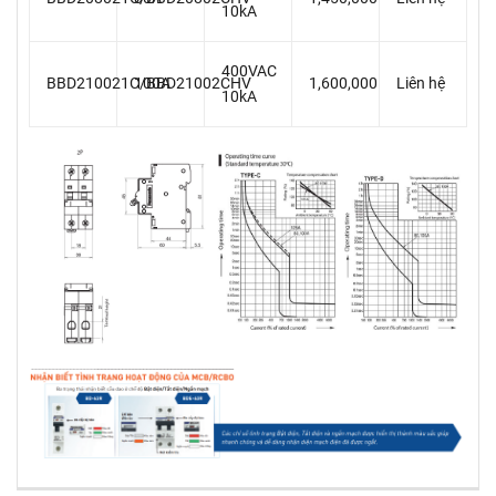
10kA
400VAC
BBD210021C/BBD21002CHV
100A
1,600,000
Liên hệ
10kA