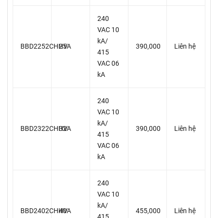
240
VAC 10
kA/
BBD2252CHHV
25A
390,000
Liên hệ
415
VAC 06
kA
240
VAC 10
kA/
BBD2322CHHV
32A
390,000
Liên hệ
415
VAC 06
kA
240
VAC 10
kA/
BBD2402CHHV
40A
455,000
Liên hệ
415