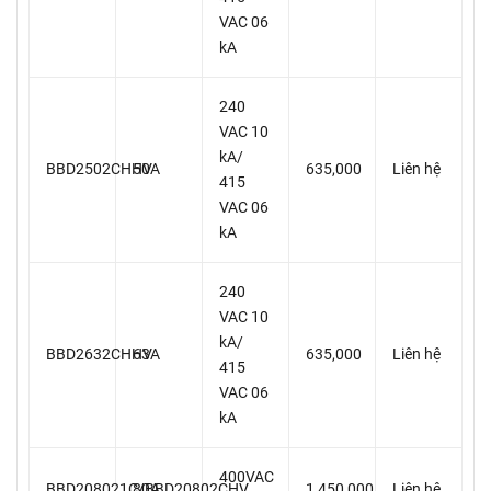
VAC 06
kA
240
VAC 10
kA/
BBD2502CHHV
50A
635,000
Liên hệ
415
VAC 06
kA
240
VAC 10
kA/
BBD2632CHHV
63A
635,000
Liên hệ
415
VAC 06
kA
400VAC
BBD208021C/BBD20802CHV
80A
1,450,000
Liên hệ