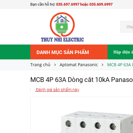
Bạn cần hỗ trợ:
035.697.6997 hoặc 035.609.6997
MCB 4P 63A Dòng cắt 10kA Panasonic BBD
Liên hệ
Giá bán:
Chọ
DANH MỤC SẢN PHẨM
Hộp điện 
Trang chủ
Aptomat Panasonic
MCB 4P 63A 
MCB 4P 63A Dòng cắt 10kA Panas
Đánh giá sản phẩm này