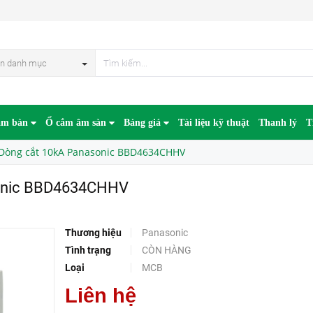
4634CHHV
HẾT HÀN
n danh mục
âm bàn
Ổ cắm âm sàn
Bảng giá
Tài liệu kỹ thuật
Thanh lý
T
Dòng cắt 10kA Panasonic BBD4634CHHV
onic BBD4634CHHV
Thương hiệu
Panasonic
Tình trạng
CÒN HÀNG
Loại
MCB
Liên hệ