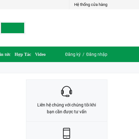
Hệ thống cửa hàng
LIÊN HỆ ĐẶT HÀNG
G
035.697.6997 hoặc 035.609.6997
Đăng ký
/
Đăng nhập
in tức
Hợp Tác
Video
Liên hệ chúng với chúng tôi khi
bạn cần được tư vấn