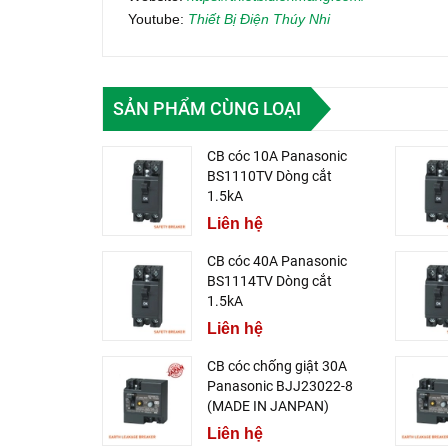
Youtube:
Thiết Bị Điện Thúy Nhi
SẢN PHẨM CÙNG LOẠI
CB cóc 10A Panasonic
BS1110TV Dòng cắt
1.5kA
Liên hệ
CB cóc 40A Panasonic
BS1114TV Dòng cắt
1.5kA
Liên hệ
CB cóc chống giật 30A
Panasonic BJJ23022-8
(MADE IN JANPAN)
Liên hệ