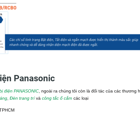
 điện Panasonic
t bị điện PANASONIC
, ngoài ra chúng tôi còn là đối tác của các thương 
sáng
,
Đèn trang trí
và
công tắc ổ cắm
các loại
, TPHCM