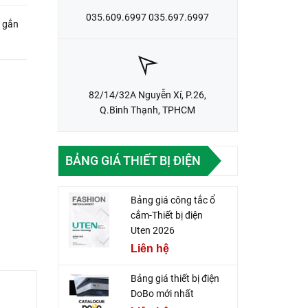
035.609.6997 035.697.6997
 gắn
82/14/32A Nguyễn Xí, P.26,
Q.Bình Thạnh, TPHCM
BẢNG GIÁ THIẾT BỊ ĐIỆN
Bảng giá công tắc ổ
cắm-Thiết bị điện
Uten 2026
Liên hệ
Bảng giá thiết bị điện
DoBo mới nhất