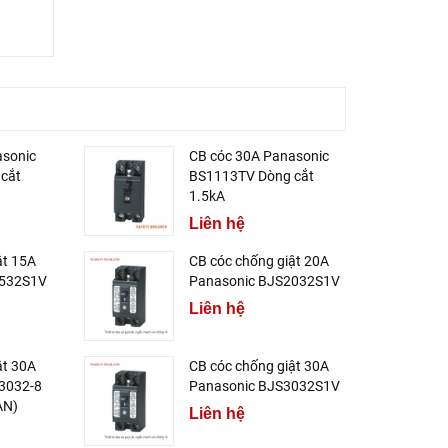
asonic
CB cóc 30A Panasonic
cắt
BS1113TV Dòng cắt
1.5kA
Liên hệ
ật 15A
CB cóc chống giật 20A
1532S1V
Panasonic BJS2032S1V
Liên hệ
ật 30A
CB cóc chống giật 30A
3032-8
Panasonic BJS3032S1V
AN)
Liên hệ