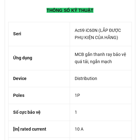
THÔNG SỐ KỸ THUẬT
Acti9 iC60N (LẮP ĐƯỢC
Seri
PHỤ KIỆN CỦA HÃNG)
MCB gắn thanh ray bảo vệ
Ứng dụng
quá tải, ngắn mạch
Device
Distribution
Poles
1P
Số cực bảo vệ
1
[In] rated current
10 A