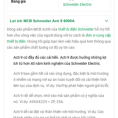
Bảng giá
Schneider Electric
Lợi ích MCB Schneider Acti 9 6000A
Dòng sản phẩm MCB Acti9 của
thiết bị điện Schneider
hỗ trợ tốt
hơn cho công việc của người dùng với tư cách là
đơn vị cung cấp
thiết bị điện
, chúng tôi giúp bạn làm việc hiệu quả hơn thông qua
các sản phẩm chất lượng có độ uy tín cao:
Acti 9 có đầy đủ các cải tiến.
Acti 9 được hưởng những lợi
ích từ hơn 40 năm kinh nghiệm của Schneider Electric.
Acti 9 bao gồm tất cả các ứng dụng, đặc biệt là môi trường
ô nhiễm và mạng với sự an toàn tuyệt đối và cải thiện tính
liên tục của dịch vụ.
Ví dụ: VisiTrip phát hiện người gửi bị lỗi.
Acti 9 rất dễ chọn, nhờ vào mã sản phẩm có ý nghĩa của
nó.
Ví dụ: A9XXX225 = 2P, 25A.
Acti 9 dễ cài đặt và thân thiện với môi trường.
Ví dụ: Các
thành phần của nó có thể tái chế và phục hồi 100%.