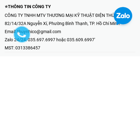
⭐THÔNG TIN CÔNG TY
CÔNG TY TNHH MTV THƯƠNG MẠI KỸ THUẬT ĐIỆN THÚY NHI
82/14/32A Nguyễn Xí, Phường Bình Thạnh, TP. Hồ Chí Minh
Email:
thuynhico@gmail.com
Zalo 24/24:
035.697.6997 hoặc 035.609.6997'
MST:
0313386457
⭐HOTLINE PHẢN ÁNH KHIẾU NẠI
Mr Hải : 097.867.6997
⭐GIAN HÀNG ONLINE
Fanpage - Thúy Nhi Electric
Youtube - Thúy Nhi Electric
Gian Hàng Shopee
Tiktok