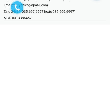
Email:
thuynhico@gmail.com
Zalo 24/24:
035.697.6997 hoặc 035.609.6997'
MST:
0313386457
⭐HOTLINE PHẢN ÁNH KHIẾU NẠI
Mr Hải : 097.867.6997
⭐GIAN HÀNG ONLINE
Fanpage - Thúy Nhi Electric
Youtube - Thúy Nhi Electric
Gian Hàng Shopee
Tiktok
@2019 - Bản quyền thuộc về Công ty TNHH MTV Thương Mại Kỹ
Thuật Điện Thúy Nhi
Cung cấp bởi
Sapo