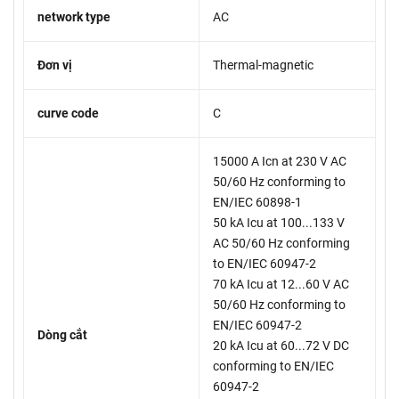
network type
AC
Đơn vị
Thermal-magnetic
curve code
C
15000 A Icn at 230 V AC
50/60 Hz conforming to
EN/IEC 60898-1
50 kA Icu at 100...133 V
AC 50/60 Hz conforming
to EN/IEC 60947-2
70 kA Icu at 12...60 V AC
50/60 Hz conforming to
EN/IEC 60947-2
Dòng cắt
20 kA Icu at 60...72 V DC
conforming to EN/IEC
60947-2