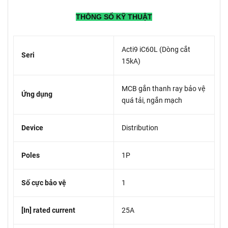
THÔNG SỐ KỸ THUẬT
Acti9 iC60L (Dòng cắt
Seri
15kA)
MCB gắn thanh ray bảo vệ
Ứng dụng
quá tải, ngắn mạch
Device
Distribution
Poles
1P
Số cực bảo vệ
1
[In] rated current
25A