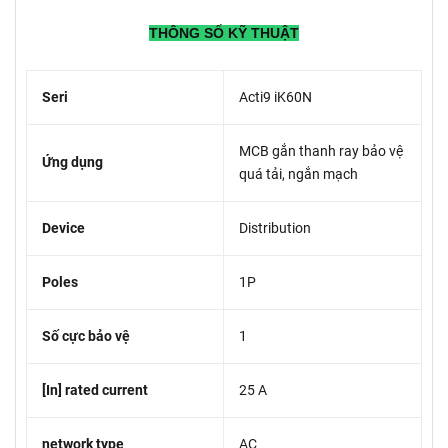
THÔNG SỐ KỸ THUẬT
Seri
Acti9 iK60N
MCB gắn thanh ray bảo vệ
Ứng dụng
quá tải, ngắn mạch
Device
Distribution
Poles
1P
Số cực bảo vệ
1
[In] rated current
25 A
network type
AC