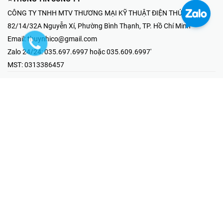
CÔNG TY TNHH MTV THƯƠNG MẠI KỸ THUẬT ĐIỆN THÚY NHI
82/14/32A Nguyễn Xí, Phường Bình Thạnh, TP. Hồ Chí Minh
Email:
thuynhico@gmail.com
Zalo 24/24:
035.697.6997 hoặc 035.609.6997'
MST:
0313386457
⭐HOTLINE PHẢN ÁNH KHIẾU NẠI
Mr Hải : 097.867.6997
⭐GIAN HÀNG ONLINE
Fanpage - Thúy Nhi Electric
Youtube - Thúy Nhi Electric
Gian Hàng Shopee
Tiktok
@2019 - Bản quyền thuộc về Công ty TNHH MTV Thương Mại Kỹ