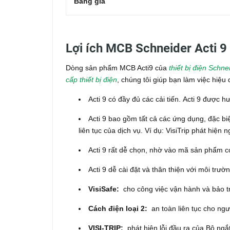
Bảng giá
Lợi ích MCB Schneider Acti 9
Dòng sản phẩm MCB Acti9 của
thiết bị điện Schne
cấp thiết bị điện
, chúng tôi giúp bạn làm việc hiệ
Acti 9 có đầy đủ các cải tiến.
Acti 9 được h
Acti 9 bao gồm tất cả các ứng dụng, đặc biệ
liên tục của dịch vụ.
Ví dụ: VisiTrip phát hiện ng
Acti 9 rất dễ chọn, nhờ vào mã sản phẩm c
Acti 9 dễ cài đặt và thân thiện với môi trườ
VisiSafe:
cho công việc vận hành và bảo tr
Cách điện loại 2:
an toàn liên tục cho ngư
VISI-TRIP:
phát hiện lỗi đầu ra của Bộ ngắt