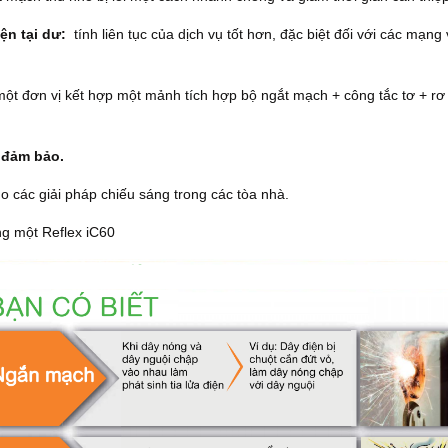
ện tại dư:
tính liên tục của dịch vụ tốt hơn, đặc biệt đối với các mạng
ột đơn vị kết hợp một mảnh tích hợp bộ ngắt mạch + công tắc tơ + rơ 
c đảm bảo.
ho các giải pháp chiếu sáng trong các tòa nhà.
ng một Reflex iC60