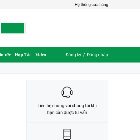
Hệ thống cửa hàng
LIÊN HỆ ĐẶT HÀNG
G
035.697.6997 hoặc 035.609.6997
Đăng ký
/
Đăng nhập
in tức
Hợp Tác
Video
Liên hệ chúng với chúng tôi khi
bạn cần được tư vấn