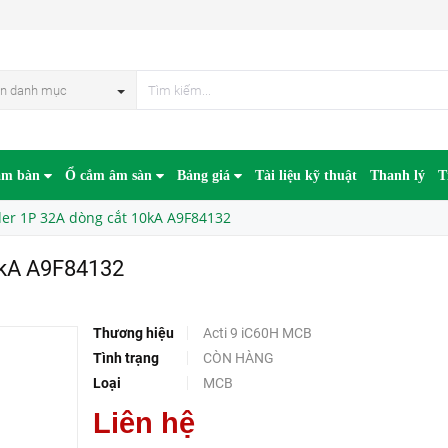
132
HẾT HÀN
n danh mục
âm bàn
Ổ cắm âm sàn
Bảng giá
Tài liệu kỹ thuật
Thanh lý
T
er 1P 32A dòng cắt 10kA A9F84132
0kA A9F84132
Thương hiệu
Acti 9 iC60H MCB
Tình trạng
CÒN HÀNG
Loại
MCB
Liên hệ