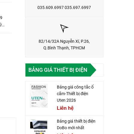
035.609.6997 035.697.6997
 9
ử
82/14/32A Nguyễn Xí, P.26,
Q.Bình Thạnh, TPHCM
BẢNG GIÁ THIẾT BỊ ĐIỆN
Bảng giá công tắc ổ
cắm-Thiết bị điện
Uten 2026
Liên hệ
Bảng giá thiết bị điện
DoBo mới nhất