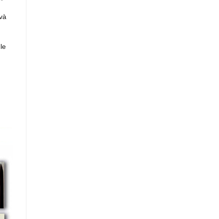
 và
le