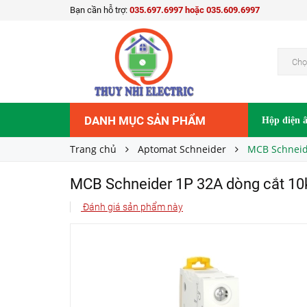
Bạn cần hỗ trợ:
035.697.6997 hoặc 035.609.6997
MCB Schneider 1P 32A dòng cắt 10kA A9F84
Liên hệ
Giá bán:
Chọ
DANH MỤC SẢN PHẨM
Hộp điện 
Trang chủ
Aptomat Schneider
MCB Schneid
MCB Schneider 1P 32A dòng cắt 1
Đánh giá sản phẩm này