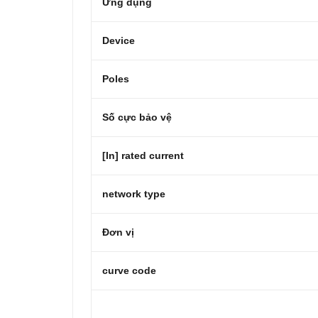
Ứng dụng
Device
Poles
Số cực bảo vệ
[In] rated current
network type
Đơn vị
curve code