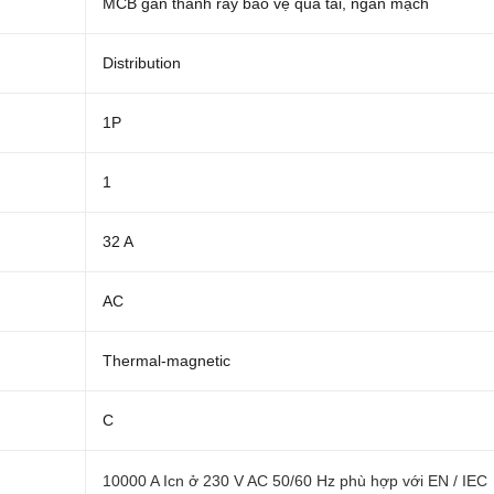
MCB gắn thanh ray bảo vệ quá tải, ngắn mạch
Distribution
1P
1
32 A
AC
Thermal-magnetic
C
10000 A Icn ở 230 V AC 50/60 Hz phù hợp với EN / IEC