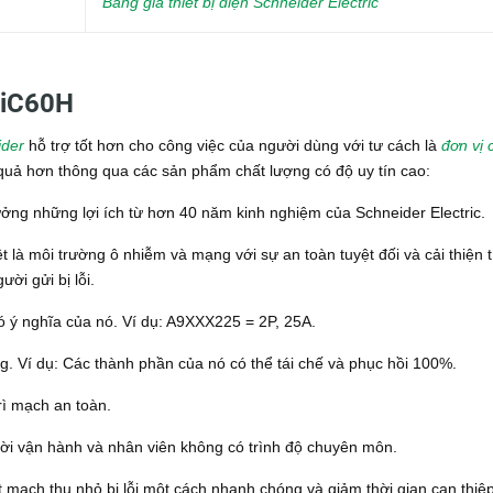
Bảng giá thiết bị điện Schneider Electric
 iC60H
ider
hỗ trợ tốt hơn cho công việc của người dùng với tư cách là
đơn vị 
u quả hơn thông qua các sản phẩm chất lượng có độ uy tín cao:
ưởng những lợi ích từ hơn 40 năm kinh nghiệm của Schneider Electric.
t là môi trường ô nhiễm và mạng với sự an toàn tuyệt đối và cải thiện t
ười gửi bị lỗi.
ó ý nghĩa của nó.
Ví dụ: A9XXX225 = 2P, 25A.
ng.
Ví dụ: Các thành phần của nó có thể tái chế và phục hồi 100%.
ì mạch an toàn.
ời vận hành và nhân viên không có trình độ chuyên môn.
 mạch thu nhỏ bị lỗi một cách nhanh chóng và giảm thời gian can thiệp