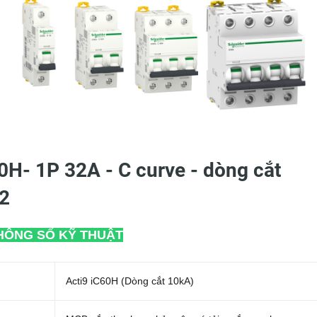
H- 1P 32A - C curve - dòng cắt
2
HÔNG SỐ KỸ THUẬT
Acti9 iC60H (Dòng cắt 10kA)