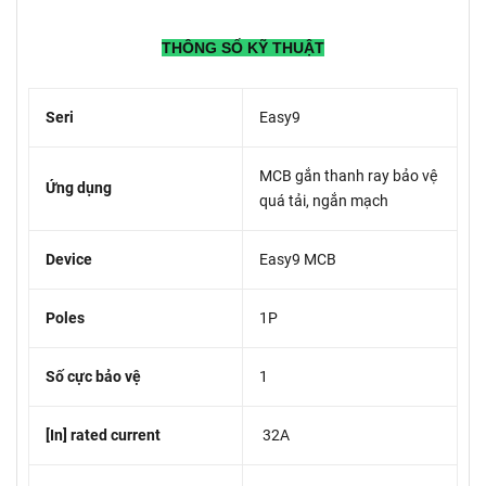
THÔNG SỐ KỸ THUẬT
Seri
Easy9
MCB gắn thanh ray bảo vệ
Ứng dụng
quá tải, ngắn mạch
Device
Easy9 MCB
Poles
1P
Số cực bảo vệ
1
[In] rated current
32A