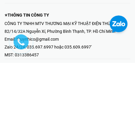
⭐THÔNG TIN CÔNG TY
CÔNG TY TNHH MTV THƯƠNG MẠI KỸ THUẬT ĐIỆN THÚY NHI
82/14/32A Nguyễn Xí, Phường Bình Thạnh, TP. Hồ Chí Minh
Email:
thuynhico@gmail.com
Zalo 24/24:
035.697.6997 hoặc 035.609.6997'
MST:
0313386457
⭐HOTLINE PHẢN ÁNH KHIẾU NẠI
Mr Hải : 097.867.6997
⭐GIAN HÀNG ONLINE
Fanpage - Thúy Nhi Electric
Youtube - Thúy Nhi Electric
Gian Hàng Shopee
Tiktok