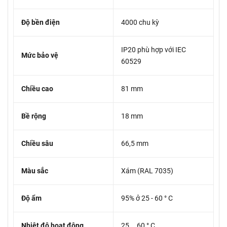
Độ bền điện
4000 chu kỳ
IP20 phù hợp với IEC
Mức bảo vệ
60529
Chiều cao
81 mm
Bề rộng
18 mm
Chiều sâu
66,5 mm
Màu sắc
Xám (RAL 7035)
Độ ẩm
95% ở 25 - 60 ° C
Nhiệt độ hoạt động
25 … 60 ° C