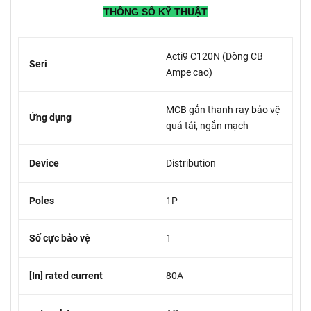
THÔNG SỐ KỸ THUẬT
Acti9 C120N (Dòng CB
Seri
Ampe cao)
MCB gắn thanh ray bảo vệ
Ứng dụng
quá tải, ngắn mạch
Device
Distribution
Poles
1P
Số cực bảo vệ
1
[In] rated current
80A