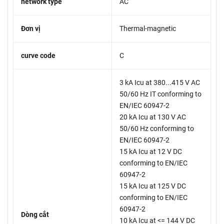
network type
AC
Đơn vị
Thermal-magnetic
curve code
C
3 kA Icu at 380...415 V AC
50/60 Hz IT conforming to
EN/IEC 60947-2
20 kA Icu at 130 V AC
50/60 Hz conforming to
EN/IEC 60947-2
15 kA Icu at 12 V DC
conforming to EN/IEC
60947-2
15 kA Icu at 125 V DC
conforming to EN/IEC
60947-2
Dòng cắt
10 kA Icu at <= 144 V DC