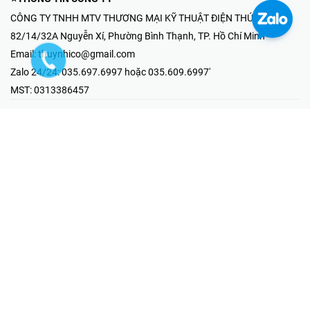
CÔNG TY TNHH MTV THƯƠNG MẠI KỸ THUẬT ĐIỆN THÚY NHI
82/14/32A Nguyễn Xí, Phường Bình Thạnh, TP. Hồ Chí Minh
Email:
thuynhico@gmail.com
Zalo 24/24:
035.697.6997 hoặc 035.609.6997'
MST:
0313386457
⭐HOTLINE PHẢN ÁNH KHIẾU NẠI
Mr Hải : 097.867.6997
⭐GIAN HÀNG ONLINE
Fanpage - Thúy Nhi Electric
Youtube - Thúy Nhi Electric
Gian Hàng Shopee
Tiktok
@2019 - Bản quyền thuộc về Công ty TNHH MTV Thương Mại Kỹ