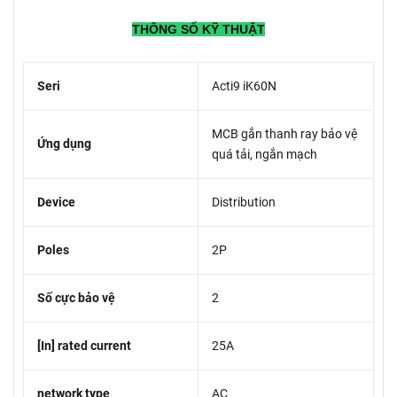
THÔNG SỐ KỸ THUẬT
Seri
Acti9 iK60N
MCB gắn thanh ray bảo vệ
Ứng dụng
quá tải, ngắn mạch
Device
Distribution
Poles
2P
Số cực bảo vệ
2
[In] rated current
25A
network type
AC