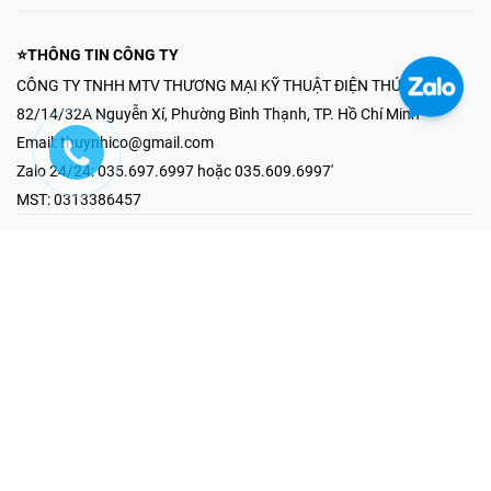
⭐THÔNG TIN CÔNG TY
CÔNG TY TNHH MTV THƯƠNG MẠI KỸ THUẬT ĐIỆN THÚY NHI
82/14/32A Nguyễn Xí, Phường Bình Thạnh, TP. Hồ Chí Minh
Email:
thuynhico@gmail.com
Zalo 24/24:
035.697.6997 hoặc 035.609.6997'
MST:
0313386457
⭐HOTLINE PHẢN ÁNH KHIẾU NẠI
Mr Hải : 097.867.6997
⭐GIAN HÀNG ONLINE
Fanpage - Thúy Nhi Electric
Youtube - Thúy Nhi Electric
Gian Hàng Shopee
Tiktok