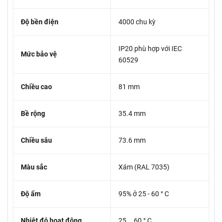
Độ bền điện
4000 chu kỳ
IP20 phù hợp với IEC
Mức bảo vệ
60529
Chiều cao
81 mm
Bề rộng
35.4 mm
Chiều sâu
73.6 mm
Màu sắc
Xám (RAL 7035)
Độ ẩm
95% ở 25 - 60 ° C
Nhiệt độ hoạt động
25 … 60 ° C