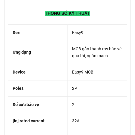
THÔNG SỐ KỸ THUẬT
Seri
Easy9
MCB gắn thanh ray bảo vệ
Ứng dụng
quá tải, ngắn mạch
Device
Easy9 MCB
Poles
2P
Số cực bảo vệ
2
[In] rated current
32A