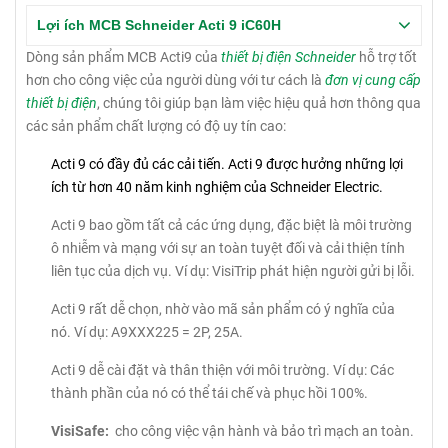
Lợi ích MCB Schneider Acti 9 iC60H
Dòng sản phẩm MCB Acti9 của
thiết bị điện Schneider
hỗ trợ tốt
hơn cho công việc của người dùng với tư cách là
đơn vị cung cấp
thiết bị điện
, chúng tôi giúp bạn làm việc hiệu quả hơn thông qua
các sản phẩm chất lượng có độ uy tín cao:
Acti 9 có đầy đủ các cải tiến.
Acti 9 được hưởng những lợi
ích từ hơn 40 năm kinh nghiệm của Schneider Electric.
Acti 9 bao gồm tất cả các ứng dụng, đặc biệt là môi trường
ô nhiễm và mạng với sự an toàn tuyệt đối và cải thiện tính
liên tục của dịch vụ.
Ví dụ: VisiTrip phát hiện người gửi bị lỗi.
Acti 9 rất dễ chọn, nhờ vào mã sản phẩm có ý nghĩa của
nó.
Ví dụ: A9XXX225 = 2P, 25A.
Acti 9 dễ cài đặt và thân thiện với môi trường.
Ví dụ: Các
thành phần của nó có thể tái chế và phục hồi 100%.
VisiSafe:
cho công việc vận hành và bảo trì mạch an toàn.