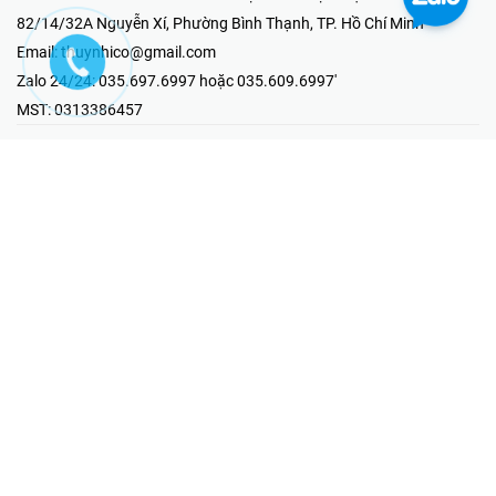
82/14/32A Nguyễn Xí, Phường Bình Thạnh, TP. Hồ Chí Minh
Email:
thuynhico@gmail.com
Zalo 24/24:
035.697.6997 hoặc 035.609.6997'
MST:
0313386457
⭐HOTLINE PHẢN ÁNH KHIẾU NẠI
Mr Hải : 097.867.6997
⭐GIAN HÀNG ONLINE
Fanpage - Thúy Nhi Electric
Youtube - Thúy Nhi Electric
Gian Hàng Shopee
Tiktok
@2019 - Bản quyền thuộc về Công ty TNHH MTV Thương Mại Kỹ
Thuật Điện Thúy Nhi