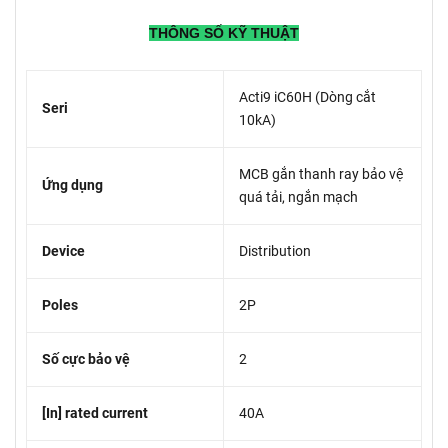
THÔNG SỐ KỸ THUẬT
Acti9 iC60H (Dòng cắt
Seri
10kA)
MCB gắn thanh ray bảo vệ
Ứng dụng
quá tải, ngắn mạch
Device
Distribution
Poles
2P
Số cực bảo vệ
2
[In] rated current
40A