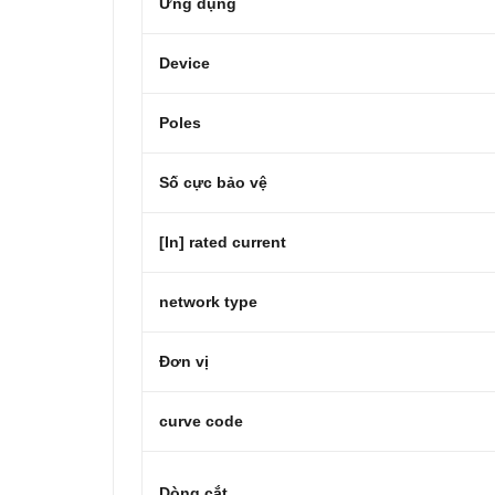
Ứng dụng
Device
Poles
Số cực bảo vệ
[In] rated current
network type
Đơn vị
curve code
Dòng cắt