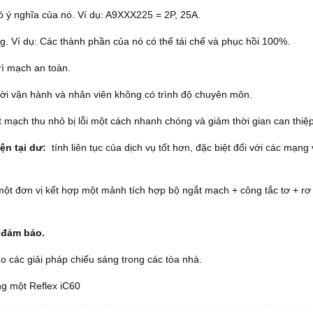
ó ý nghĩa của nó.
Ví dụ: A9XXX225 = 2P, 25A.
ng.
Ví dụ: Các thành phần của nó có thể tái chế và phục hồi 100%.
ì mạch an toàn.
ời vận hành và nhân viên không có trình độ chuyên môn.
 mạch thu nhỏ bị lỗi một cách nhanh chóng và giảm thời gian can thiệp
ện tại dư:
tính liên tục của dịch vụ tốt hơn, đặc biệt đối với các mạng
ột đơn vị kết hợp một mảnh tích hợp bộ ngắt mạch + công tắc tơ + rơ 
c đảm bảo.
ho các giải pháp chiếu sáng trong các tòa nhà.
ng một Reflex iC60