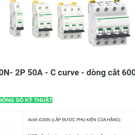
0N- 2P 50A - C curve - dòng cắt 60
HÔNG SỐ KỸ THUẬT
Acti9 iC60N (LẮP ĐƯỢC PHỤ KIỆN CỦA HÃNG)