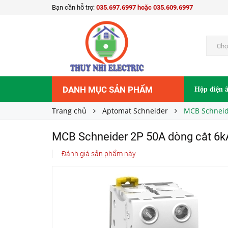
Bạn cần hỗ trợ:
035.697.6997 hoặc 035.609.6997
MCB Schneider 2P 50A dòng cắt 6kA A9F742
Liên hệ
Giá bán:
Chọ
DANH MỤC SẢN PHẨM
Hộp điện 
Trang chủ
Aptomat Schneider
MCB Schneid
MCB Schneider 2P 50A dòng cắt 6
Đánh giá sản phẩm này