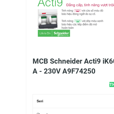
MCB Schneider Acti9 iK6
A - 230V A9F74250
T
Seri