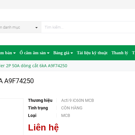
50
HẾT HÀN
n danh mục
âm bàn
Ổ cắm âm sàn
Bảng giá
Tài liệu kỹ thuật
Thanh lý
T
er 2P 50A dòng cắt 6kA A9F74250
kA A9F74250
Thương hiệu
Acti 9 iC60N MCB
Tình trạng
CÒN HÀNG
Loại
MCB
Liên hệ