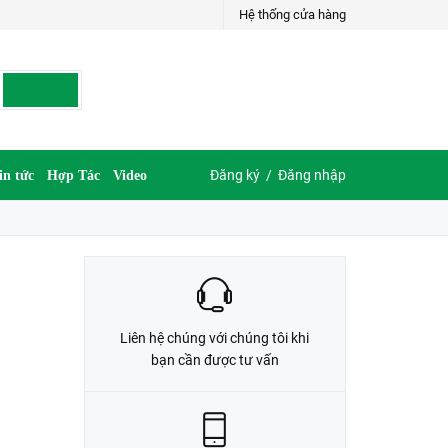
Hệ thống cửa hàng
LIÊN HỆ ĐẶT HÀNG
G
035.697.6997 hoặc 035.609.6997
Đăng ký
/
Đăng nhập
in tức
Hợp Tác
Video
Liên hệ chúng với chúng tôi khi
bạn cần được tư vấn