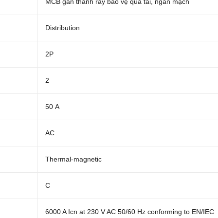
MCB gắn thanh ray bảo vệ quá tải, ngắn mạch
Distribution
2P
2
50 A
AC
Thermal-magnetic
C
6000 A Icn at 230 V AC 50/60 Hz conforming to EN/IEC