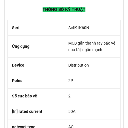
THÔNG SỐ KỸ THUẬT
Seri
Acti9 iK60N
MCB gắn thanh ray bảo vệ
Ứng dụng
quá tải, ngắn mạch
Device
Distribution
Poles
2P
Số cực bảo vệ
2
[In] rated current
50A
network type
AC