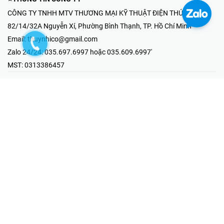
CÔNG TY TNHH MTV THƯƠNG MẠI KỸ THUẬT ĐIỆN THÚY NHI
82/14/32A Nguyễn Xí, Phường Bình Thạnh, TP. Hồ Chí Minh
Email:
thuynhico@gmail.com
Zalo 24/24:
035.697.6997 hoặc 035.609.6997'
MST:
0313386457
⭐HOTLINE PHẢN ÁNH KHIẾU NẠI
Mr Hải : 097.867.6997
⭐GIAN HÀNG ONLINE
Fanpage - Thúy Nhi Electric
Youtube - Thúy Nhi Electric
Gian Hàng Shopee
Tiktok
@2019 - Bản quyền thuộc về Công ty TNHH MTV Thương Mại Kỹ