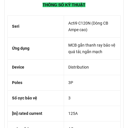
THÔNG SỐ KỸ THUẬT
Acti9 C120N (Dòng CB
Seri
Ampe cao)
MCB gắn thanh ray bảo vệ
Ứng dụng
quá tải, ngắn mạch
Device
Distribution
Poles
3P
Số cực bảo vệ
3
[In] rated current
125A