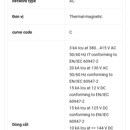
network type
AC
Đơn vị
Thermal-magnetic
curve code
C
3 kA Icu at 380...415 V AC
50/60 Hz IT conforming to
EN/IEC 60947-2
20 kA Icu at 130 V AC
50/60 Hz conforming to
EN/IEC 60947-2
15 kA Icu at 12 V DC
conforming to EN/IEC
60947-2
15 kA Icu at 125 V DC
conforming to EN/IEC
60947-2
Dòng cắt
10 kA Icu at <= 144 V DC