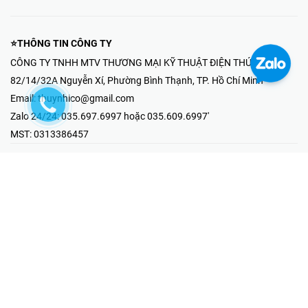
⭐THÔNG TIN CÔNG TY
CÔNG TY TNHH MTV THƯƠNG MẠI KỸ THUẬT ĐIỆN THÚY NHI
82/14/32A Nguyễn Xí, Phường Bình Thạnh, TP. Hồ Chí Minh
Email:
thuynhico@gmail.com
Zalo 24/24:
035.697.6997 hoặc 035.609.6997'
MST:
0313386457
⭐HOTLINE PHẢN ÁNH KHIẾU NẠI
Mr Hải : 097.867.6997
⭐GIAN HÀNG ONLINE
Fanpage - Thúy Nhi Electric
Youtube - Thúy Nhi Electric
Gian Hàng Shopee
Tiktok