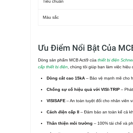
Tiêu chuẩn
Màu sắc
Ưu Điểm Nổi Bật Của MCB
Dòng sản phẩm MCB Acti9 của
thiết bị điện Schne
cấp thiết bị điện
, chúng tôi giúp bạn làm việc hiệ
Dòng cắt cao 15kA
– Bảo vệ mạnh mẽ cho hệ 
Chống sự cố hiệu quả với VISI-TRIP
– Phát 
VISISAFE
– An toàn tuyệt đối cho nhân viên vậ
Cách điện cấp II
– Đảm bảo an toàn kể cả khi 
Thân thiện môi trường
– 100% tái chế và phụ