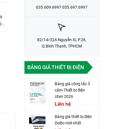
035.609.6997 035.697.6997
 9
ử
82/14/32A Nguyễn Xí, P.26,
Q.Bình Thạnh, TPHCM
BẢNG GIÁ THIẾT BỊ ĐIỆN
Bảng giá công tắc ổ
cắm-Thiết bị điện
Uten 2026
Liên hệ
Bảng giá thiết bị điện
DoBo mới nhất