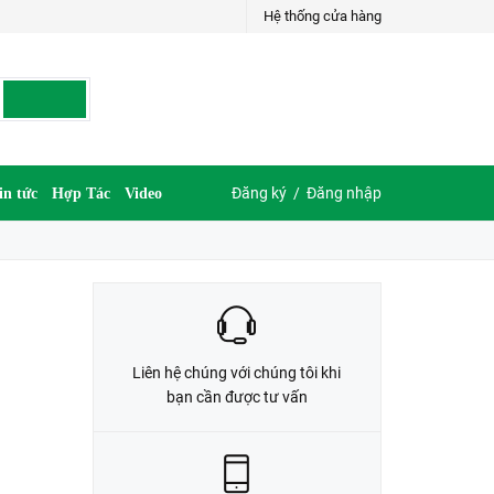
Hệ thống cửa hàng
LIÊN HỆ ĐẶT HÀNG
G
035.697.6997 hoặc 035.609.6997
Đăng ký
/
Đăng nhập
in tức
Hợp Tác
Video
Liên hệ chúng với chúng tôi khi
bạn cần được tư vấn