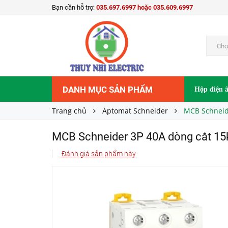
Bạn cần hỗ trợ:
035.697.6997 hoặc 035.609.6997
MCB Schneider 3P 40A dòng cắt 15kA A9F94
Liên hệ
Giá bán:
Chọ
DANH MỤC SẢN PHẨM
Hộp điện 
Trang chủ
Aptomat Schneider
MCB Schneid
MCB Schneider 3P 40A dòng cắt 1
Đánh giá sản phẩm này