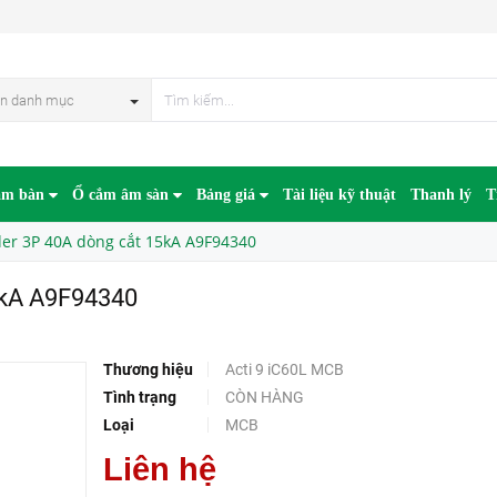
340
HẾT HÀN
n danh mục
âm bàn
Ổ cắm âm sàn
Bảng giá
Tài liệu kỹ thuật
Thanh lý
T
er 3P 40A dòng cắt 15kA A9F94340
5kA A9F94340
Thương hiệu
Acti 9 iC60L MCB
Tình trạng
CÒN HÀNG
Loại
MCB
Liên hệ