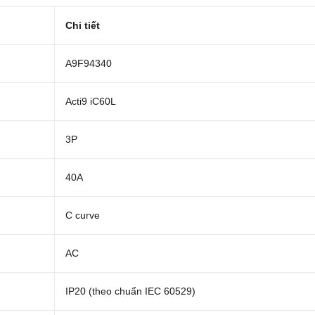
Chi tiết
A9F94340
Acti9 iC60L
3P
40A
C curve
AC
IP20 (theo chuẩn IEC 60529)