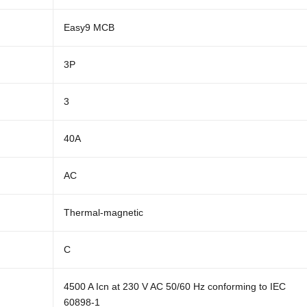
Easy9 MCB
3P
3
40A
AC
Thermal-magnetic
C
4500 A Icn at 230 V AC 50/60 Hz conforming to IEC
60898-1