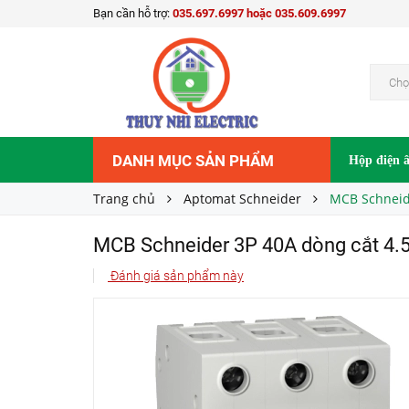
Bạn cần hỗ trợ:
035.697.6997 hoặc 035.609.6997
MCB Schneider 3P 40A dòng cắt 4.5Ka EZ9F
Liên hệ
Giá bán:
Chọ
DANH MỤC SẢN PHẨM
Hộp điện 
Trang chủ
Aptomat Schneider
MCB Schneid
MCB Schneider 3P 40A dòng cắt 4
Đánh giá sản phẩm này