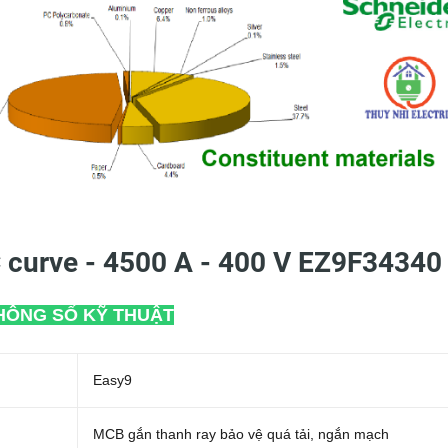
C curve - 4500 A - 400 V EZ9F34340
HÔNG SỐ KỸ THUẬT
Easy9
MCB gắn thanh ray bảo vệ quá tải, ngắn mạch