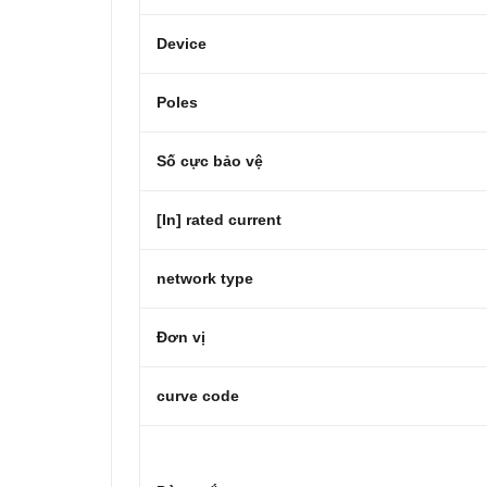
Device
Poles
Số cực bảo vệ
[In] rated current
network type
Đơn vị
curve code