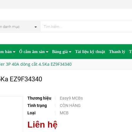
34340
HẾT HÀN
n danh mục
âm bàn
Ổ cắm âm sàn
Bảng giá
Tài liệu kỹ thuật
Thanh lý
T
er 3P 40A dòng cắt 4.5Ka EZ9F34340
.5Ka EZ9F34340
Thương hiệu
Easy9 MCBs
Tình trạng
CÒN HÀNG
Loại
MCB
Liên hệ