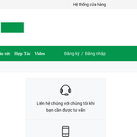
Hệ thống cửa hàng
LIÊN HỆ ĐẶT HÀNG
G
035.697.6997 hoặc 035.609.6997
Đăng ký
/
Đăng nhập
in tức
Hợp Tác
Video
Liên hệ chúng với chúng tôi khi
bạn cần được tư vấn