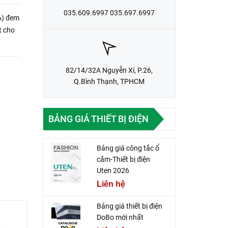
035.609.6997 035.697.6997
A) đem
t cho
82/14/32A Nguyễn Xí, P.26,
Q.Bình Thạnh, TPHCM
BẢNG GIÁ THIẾT BỊ ĐIỆN
Bảng giá công tắc ổ
cắm-Thiết bị điện
Uten 2026
Liên hệ
Bảng giá thiết bị điện
DoBo mới nhất