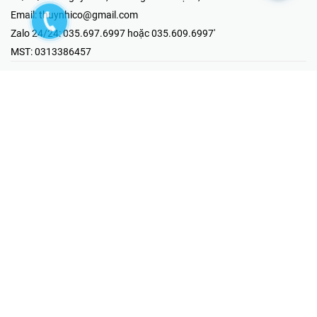
Email:
thuynhico@gmail.com
Zalo 24/24:
035.697.6997 hoặc 035.609.6997'
MST:
0313386457
⭐HOTLINE PHẢN ÁNH KHIẾU NẠI
Mr Hải : 097.867.6997
⭐GIAN HÀNG ONLINE
Fanpage - Thúy Nhi Electric
Youtube - Thúy Nhi Electric
Gian Hàng Shopee
Tiktok
@2019 - Bản quyền thuộc về Công ty TNHH MTV Thương Mại Kỹ
Thuật Điện Thúy Nhi
Cung cấp bởi
Sapo