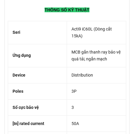
THÔNG SỐ KỸ THUẬT
Acti9 iC60L (Dòng cắt
Seri
15kA)
MCB gắn thanh ray bảo vệ
Ứng dụng
quá tải, ngắn mạch
Device
Distribution
Poles
3P
Số cực bảo vệ
3
[In] rated current
50A