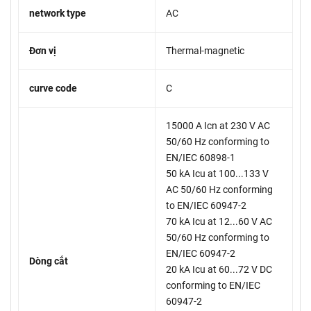
network type
AC
Đơn vị
Thermal-magnetic
curve code
C
15000 A Icn at 230 V AC
50/60 Hz conforming to
EN/IEC 60898-1
50 kA Icu at 100...133 V
AC 50/60 Hz conforming
to EN/IEC 60947-2
70 kA Icu at 12...60 V AC
50/60 Hz conforming to
EN/IEC 60947-2
Dòng cắt
20 kA Icu at 60...72 V DC
conforming to EN/IEC
60947-2