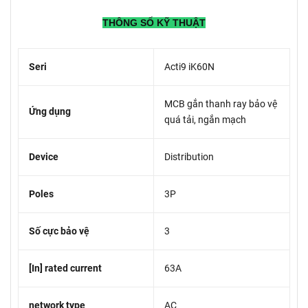
THÔNG SỐ KỸ THUẬT
Seri
Acti9 iK60N
MCB gắn thanh ray bảo vệ
Ứng dụng
quá tải, ngắn mạch
Device
Distribution
Poles
3P
Số cực bảo vệ
3
[In] rated current
63A
network type
AC