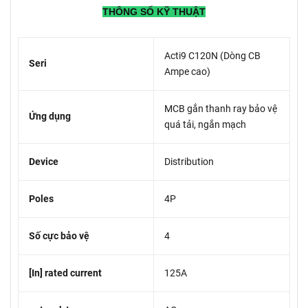
THÔNG SỐ KỸ THUẬT
Acti9 C120N (Dòng CB
Seri
Ampe cao)
MCB gắn thanh ray bảo vệ
Ứng dụng
quá tải, ngắn mạch
Device
Distribution
Poles
4P
Số cực bảo vệ
4
[In] rated current
125A