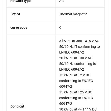
network type
AC
Đơn vị
Thermal-magnetic
curve code
C
3 kA Icu at 380...415 V AC
50/60 Hz IT conforming to
EN/IEC 60947-2
20 kA Icu at 130 V AC
50/60 Hz conforming to
EN/IEC 60947-2
15 kA Icu at 12 V DC
conforming to EN/IEC
60947-2
15 kA Icu at 125 V DC
conforming to EN/IEC
60947-2
Dòng cắt
10 kA Icu at <= 144 V DC