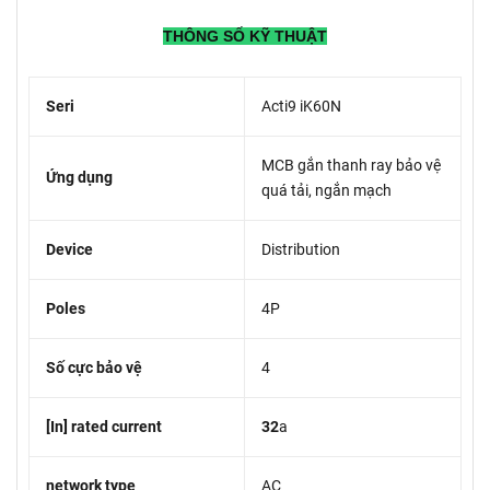
THÔNG SỐ KỸ THUẬT
Seri
Acti9 iK60N
MCB gắn thanh ray bảo vệ
Ứng dụng
quá tải, ngắn mạch
Device
Distribution
Poles
4P
Số cực bảo vệ
4
[In] rated current
32
a
network type
AC