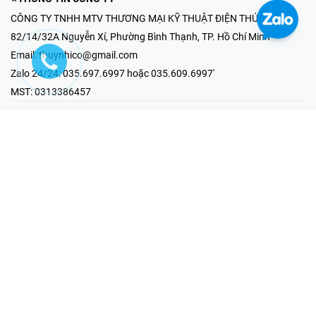
CÔNG TY TNHH MTV THƯƠNG MẠI KỸ THUẬT ĐIỆN THÚY NHI
82/14/32A Nguyễn Xí, Phường Bình Thạnh, TP. Hồ Chí Minh
Email:
thuynhico@gmail.com
Zalo 24/24:
035.697.6997 hoặc 035.609.6997'
MST:
0313386457
⭐HOTLINE PHẢN ÁNH KHIẾU NẠI
Mr Hải : 097.867.6997
⭐GIAN HÀNG ONLINE
Fanpage - Thúy Nhi Electric
Youtube - Thúy Nhi Electric
Gian Hàng Shopee
Tiktok
@2019 - Bản quyền thuộc về Công ty TNHH MTV Thương Mại Kỹ